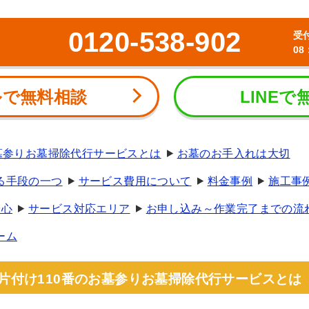
0120-538-902
受
08
ルで無料相談
LINEで
お墓参りお墓掃除代行サービスとは
お墓のお手入れは大切
る手段の一つ
サービス費用について
料金事例
施工事
安心
サービス対応エリア
お申し込み～作業完了までの流
ーム
)～ 片付け110番のお墓参りお墓掃除代行サービスとは