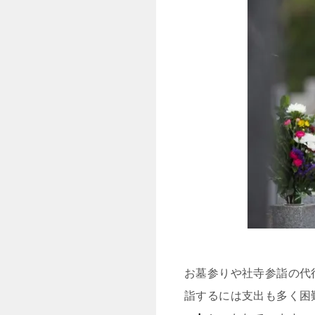
お墓参りや社寺参詣の代
詣するには支出も多く困