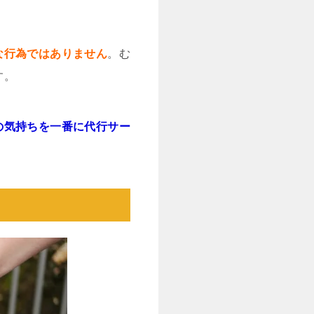
な行為ではありません
。む
す。
の気持ちを一番に代行サー