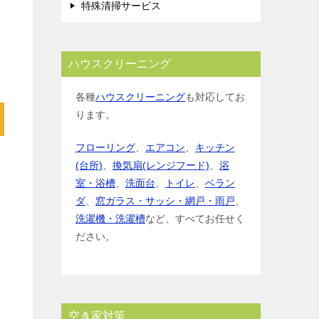
特殊清掃サービス
ハウスクリーニング
各種
ハウスクリーニング
も対応してお
ります。
フローリング
、
エアコン
、
キッチン
(台所)
、
換気扇(レンジフード)
、
浴
室・浴槽
、
洗面台
、
トイレ
、
ベラン
ダ
、
窓ガラス・サッシ・網戸・雨戸
、
洗濯機・洗濯槽
など、すべてお任せく
ださい。
空き家対策