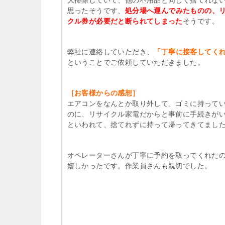
大掃除していて、他の不用品と同じく捨てれな
思ったそうです、
処分場へ運んでみたものの、
クル券が必要だと断られてしまった
そうです。
弊社に連絡していただき、
「丁寧に接客してく
ということでご依頼していただきました。
［お客様からの感想］
エアコンをなんとか取り外して、ゴミに持って
のに、リサイクル家電だからと事前に手続きが
といわれて、捨てれずに持って帰ってきてまし
オペレーターさんが丁寧に予約を取ってくれた
嬉しかったです。作業員さんも親切でした。