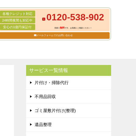
各種クレジット対応
0120-538-902
24時間夜間も対応中
安心の1億円保証付
無料
見積り
です。お気軽にご相談ください！
メールフォームでのお問い合わせ
サービス一覧情報
片付け・掃除代行
不用品回収
ゴミ屋敷片付け(整理)
遺品整理