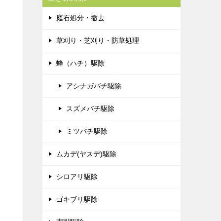
庭石処分・撤去
草刈り・芝刈り・防草処理
蜂（ハチ）駆除
アシナガバチ駆除
スズメバチ駆除
ミツバチ駆除
ムカデ(ヤスデ)駆除
シロアリ駆除
ゴキブリ駆除