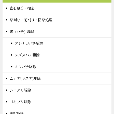
庭石処分・撤去
草刈り・芝刈り・防草処理
蜂（ハチ）駆除
アシナガバチ駆除
スズメバチ駆除
ミツバチ駆除
ムカデ(ヤスデ)駆除
シロアリ駆除
ゴキブリ駆除
害獣駆除