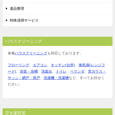
遺品整理
特殊清掃サービス
ハウスクリーニング
各種
ハウスクリーニング
も対応しております。
フローリング
、
エアコン
、
キッチン(台所)
、
換気扇(レンジフ
ード)
、
浴室・浴槽
、
洗面台
、
トイレ
、
ベランダ
、
窓ガラス・
サッシ・網戸・雨戸
、
洗濯機・洗濯槽
など、すべてお任せく
ださい。
空き家対策