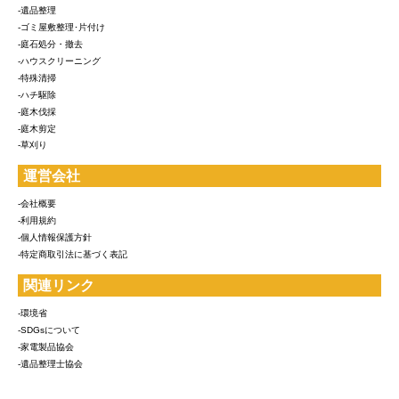
-遺品整理
-ゴミ屋敷整理･片付け
-庭石処分・撤去
-ハウスクリーニング
-特殊清掃
-ハチ駆除
-庭木伐採
-庭木剪定
-草刈り
運営会社
-会社概要
-利用規約
-個人情報保護方針
-特定商取引法に基づく表記
関連リンク
-環境省
-SDGsについて
-家電製品協会
-遺品整理士協会