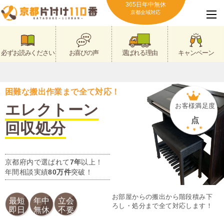
365日年中無休
京都全域対応
必ずお読みください
お喜びの声
選ばれる理由
キャンペーン
困難な搬出作業まで全て対応！
エレクトーン
お客様満足度
点
回収処分
京都府内で選ばれて
7年
以上！
年間相談実績
80万件
突破！
お部屋からの搬出から階段積み下
最短
年中
立会
ろし・処分まで全て対応します！
即日
無休
不要