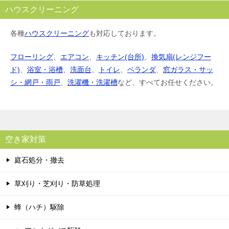
ハウスクリーニング
各種
ハウスクリーニング
も対応しております。
フローリング
、
エアコン
、
キッチン(台所)
、
換気扇(レンジフー
ド)
、
浴室・浴槽
、
洗面台
、
トイレ
、
ベランダ
、
窓ガラス・サッ
シ・網戸・雨戸
、
洗濯機・洗濯槽
など、すべてお任せください。
空き家対策
庭石処分・撤去
草刈り・芝刈り・防草処理
蜂（ハチ）駆除