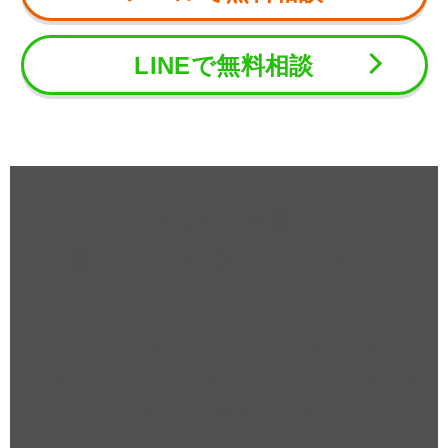
LINEで無料相談
片付け110番の
引越しゴミ回収サービスにつ
いて
片付け110番の不用品回収サービスでは、不用品回収の悩みや不
安を抱えている方に向けて、あなたの代わりに不用品の搬出作業
から、トラックに積み込み、最終処分まで一括して行います。