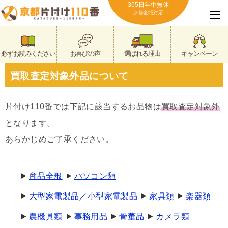
365日年中無休
京都全域対応
必ずお読みください
お喜びの声
選ばれる理由
キャンペーン
買取査定対象外品について
片付け110番では下記に該当するお品物は
買取査定対象外
となります。
あらかじめご了承ください。
商品全般
パソコン類
大型家電製品／小型家電製品
家具類
楽器類
農機具類
事務用品
骨董品
カメラ類