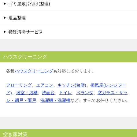
ゴミ屋敷片付け(整理)
遺品整理
特殊清掃サービス
ハウスクリーニング
各種
ハウスクリーニング
も対応しております。
フローリング
、
エアコン
、
キッチン(台所)
、
換気扇(レンジフー
ド)
、
浴室・浴槽
、
洗面台
、
トイレ
、
ベランダ
、
窓ガラス・サッ
シ・網戸・雨戸
、
洗濯機・洗濯槽
など、すべてお任せください。
空き家対策