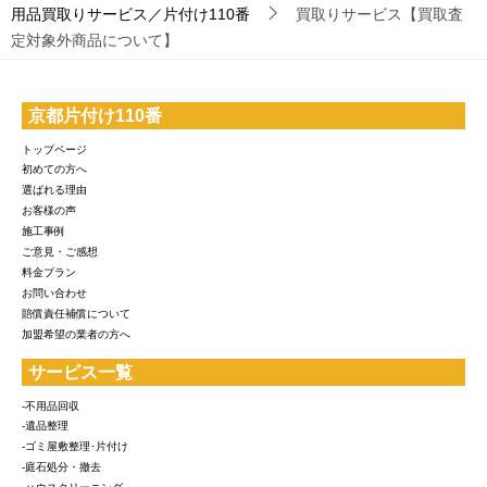
用品買取りサービス／片付け110番
買取りサービス【買取査
定対象外商品について】
京都片付け110番
トップページ
初めての方へ
選ばれる理由
お客様の声
施工事例
ご意見・ご感想
料金プラン
お問い合わせ
賠償責任補償について
加盟希望の業者の方へ
サービス一覧
-不用品回収
-遺品整理
-ゴミ屋敷整理･片付け
-庭石処分・撤去