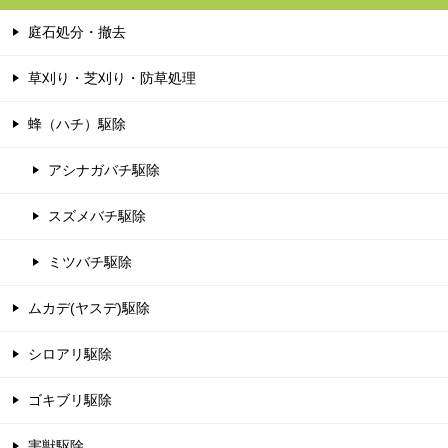
庭石処分・撤去
草刈り・芝刈り・防草処理
蜂（ハチ）駆除
アシナガバチ駆除
スズメバチ駆除
ミツバチ駆除
ムカデ(ヤスデ)駆除
シロアリ駆除
ゴキブリ駆除
害獣駆除