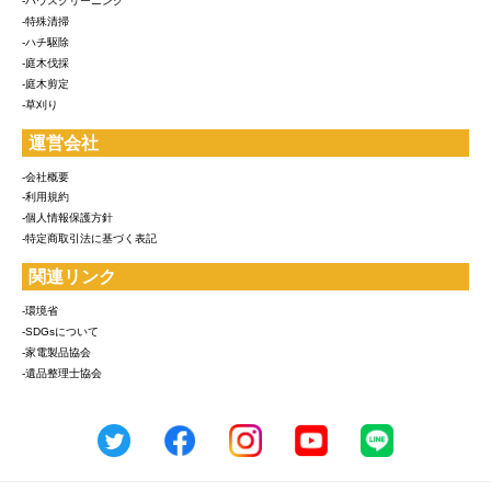
-ハウスクリーニング
-特殊清掃
-ハチ駆除
-庭木伐採
-庭木剪定
-草刈り
運営会社
-会社概要
-利用規約
-個人情報保護方針
-特定商取引法に基づく表記
関連リンク
-環境省
-SDGsについて
-家電製品協会
-遺品整理士協会