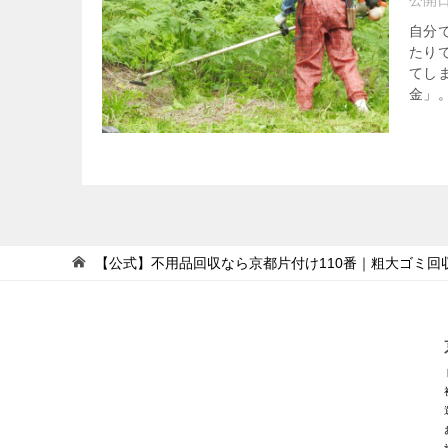
公開
自分
たり
てし
金」。
【公式】不用品回収なら京都片付け110番｜粗大ゴミ回