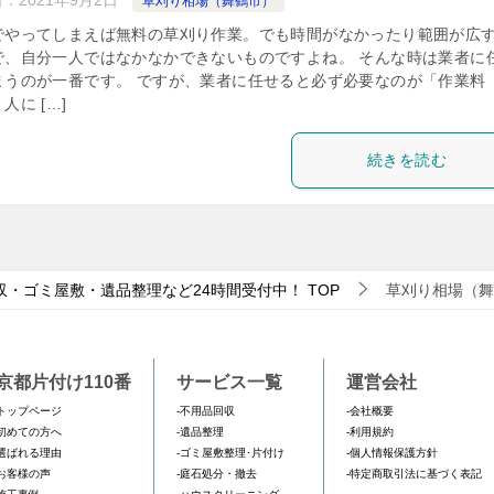
日：
2021年9月2日
草刈り相場（舞鶴市）
でやってしまえば無料の草刈り作業。でも時間がなかったり範囲が広
で、自分一人ではなかなかできないものですよね。 そんな時は業者に
まうのが一番です。 ですが、業者に任せると必ず必要なのが「作業料
人に […]
続きを読む
収・ゴミ屋敷・遺品整理など24時間受付中！
TOP
草刈り相場（舞
京都片付け110番
サービス一覧
運営会社
トップページ
-不用品回収
-会社概要
初めての方へ
-遺品整理
-利用規約
選ばれる理由
-ゴミ屋敷整理･片付け
-個人情報保護方針
お客様の声
-庭石処分・撤去
-特定商取引法に基づく表記