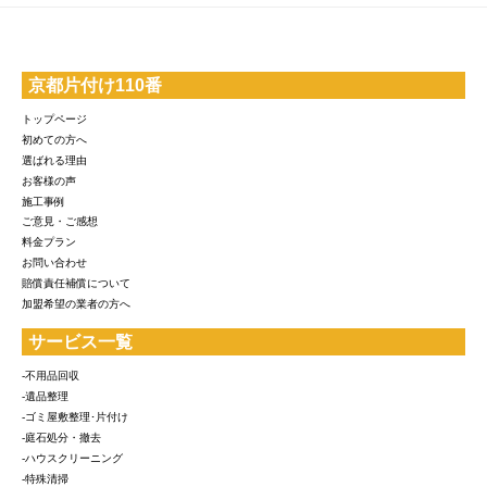
京都片付け110番
トップページ
初めての方へ
選ばれる理由
お客様の声
施工事例
ご意見・ご感想
料金プラン
お問い合わせ
賠償責任補償について
加盟希望の業者の方へ
サービス一覧
-不用品回収
-遺品整理
-ゴミ屋敷整理･片付け
-庭石処分・撤去
-ハウスクリーニング
-特殊清掃