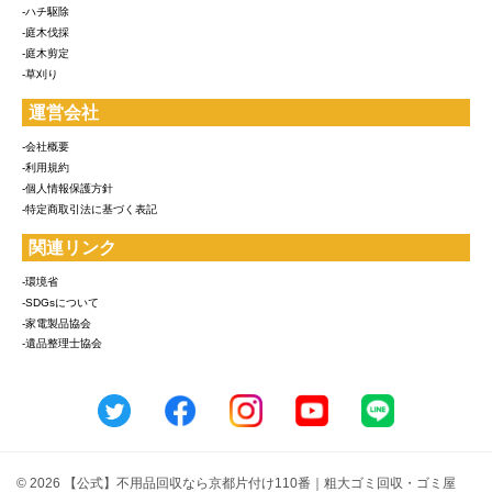
-ハチ駆除
-庭木伐採
-庭木剪定
-草刈り
運営会社
-会社概要
-利用規約
-個人情報保護方針
-特定商取引法に基づく表記
関連リンク
-環境省
-SDGsについて
-家電製品協会
-遺品整理士協会
© 2026 【公式】不用品回収なら京都片付け110番｜粗大ゴミ回収・ゴミ屋