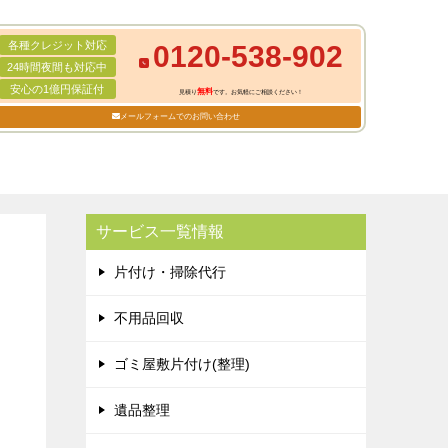
各種クレジット対応
0120-538-902
24時間夜間も対応中
安心の1億円保証付
無料
見積り
です。お気軽にご相談ください！
メールフォームでのお問い合わせ
サービス一覧情報
片付け・掃除代行
不用品回収
目
ゴミ屋敷片付け(整理)
遺品整理