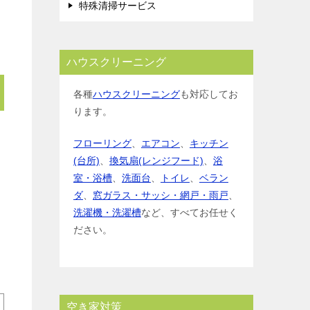
特殊清掃サービス
ハウスクリーニング
各種
ハウスクリーニング
も対応してお
ります。
フローリング
、
エアコン
、
キッチン
(台所)
、
換気扇(レンジフード)
、
浴
室・浴槽
、
洗面台
、
トイレ
、
ベラン
ダ
、
窓ガラス・サッシ・網戸・雨戸
、
洗濯機・洗濯槽
など、すべてお任せく
ださい。
空き家対策