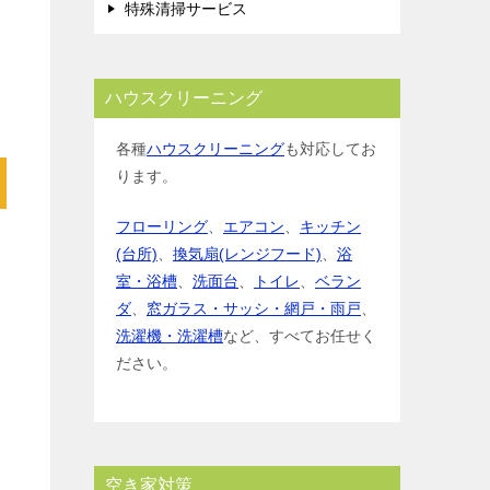
特殊清掃サービス
ハウスクリーニング
各種
ハウスクリーニング
も対応してお
ります。
フローリング
、
エアコン
、
キッチン
(台所)
、
換気扇(レンジフード)
、
浴
室・浴槽
、
洗面台
、
トイレ
、
ベラン
ダ
、
窓ガラス・サッシ・網戸・雨戸
、
洗濯機・洗濯槽
など、すべてお任せく
ださい。
空き家対策