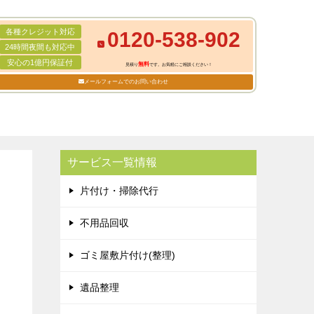
各種クレジット対応
0120-538-902
24時間夜間も対応中
安心の1億円保証付
無料
見積り
です。お気軽にご相談ください！
メールフォームでのお問い合わせ
サービス一覧情報
片付け・掃除代行
不用品回収
ゴミ屋敷片付け(整理)
遺品整理