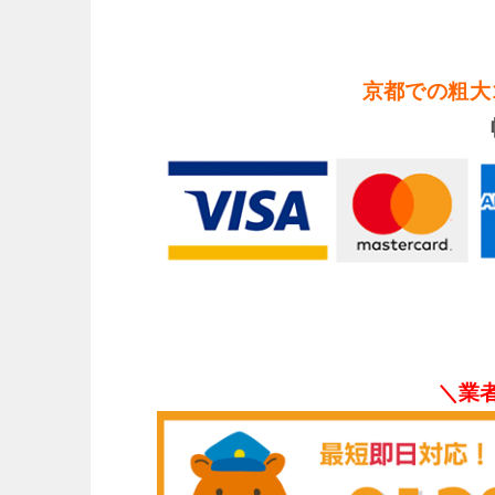
京都での粗大
＼業