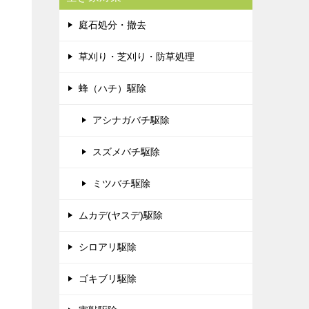
庭石処分・撤去
草刈り・芝刈り・防草処理
蜂（ハチ）駆除
アシナガバチ駆除
スズメバチ駆除
ミツバチ駆除
ムカデ(ヤスデ)駆除
シロアリ駆除
ゴキブリ駆除