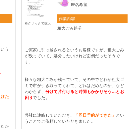
匿名希望
作業内容
※クリックで拡大
粗大ごみ処分
という
ご実家に引っ越されるというお客様ですが、粗大ごみ
が残っていて、処分したいけれど面倒だったそうで
す。
い…
様々な粗大ごみが残っていて、その中でどれが粗大ゴ
ミで市が引き取ってくれて、どれはだめなのか、など
わからず、
分けて片付けると時間もかかりそう…とお
頂けた
困り
でした。
。
弊社に連絡していただき、
「即日予約ができた」
とい
うことでご依頼していただきました。
したか