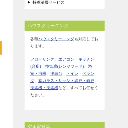
特殊清掃サービス
ハウスクリーニング
各種
ハウスクリーニング
も対応してお
ります。
フローリング
、
エアコン
、
キッチン
(台所)
、
換気扇(レンジフード)
、
浴
室・浴槽
、
洗面台
、
トイレ
、
ベラン
ダ
、
窓ガラス・サッシ・網戸・雨戸
、
洗濯機・洗濯槽
など、すべてお任せく
ださい。
空き家対策