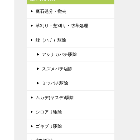
庭石処分・撤去
草刈り・芝刈り・防草処理
蜂（ハチ）駆除
アシナガバチ駆除
スズメバチ駆除
ミツバチ駆除
ムカデ(ヤスデ)駆除
シロアリ駆除
ゴキブリ駆除