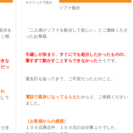
※クリックで拡大
ソファ処分
処分を
「二人掛けソファを処分して欲しい」とご連絡くださ
とご相
ったお客様。
引越しが決まり、すぐにでも処分したかったものの、
できな
重すぎて動かすことすらできなかった
そうです。
りだっ
退去日も迫ってきて、ご不安だったとのこと。
され
電話で親身になってもらえた
からと、ご依頼ください
頼して
ました。
［お客様からの感想］
１００点満点中、１００点のお仕事ぶりでした。
まで手