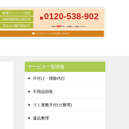
各種クレジット対応
0120-538-902
24時間夜間も対応中
安心の1億円保証付
無料
見積り
です。お気軽にご相談ください！
メールフォームでのお問い合わせ
サービス一覧情報
片付け・掃除代行
不用品回収
ゴミ屋敷片付け(整理)
遺品整理