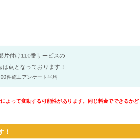
都片付け110番サービスの
点は
点となっております！
100件施工アンケート平均
金によって変動する可能性があります。同じ料金でできるかど
。
す！