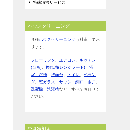
特殊清掃サービス
ハウスクリーニング
各種
ハウスクリーニング
も対応してお
ります。
フローリング
、
エアコン
、
キッチン
(台所)
、
換気扇(レンジフード)
、
浴
室・浴槽
、
洗面台
、
トイレ
、
ベラン
ダ
、
窓ガラス・サッシ・網戸・雨戸
、
洗濯機・洗濯槽
など、すべてお任せく
ださい。
空き家対策