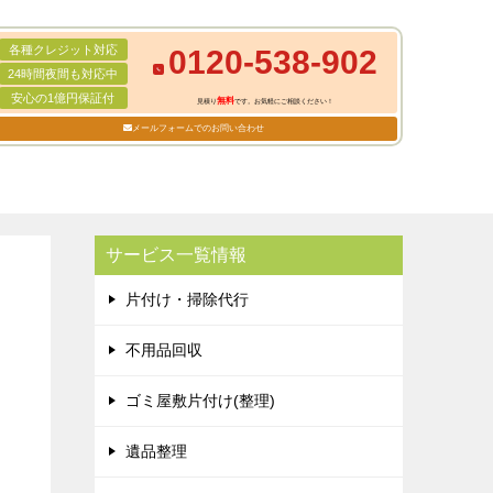
各種クレジット対応
0120-538-902
24時間夜間も対応中
安心の1億円保証付
無料
見積り
です。お気軽にご相談ください！
メールフォームでのお問い合わせ
サービス一覧情報
片付け・掃除代行
不用品回収
ゴミ屋敷片付け(整理)
遺品整理