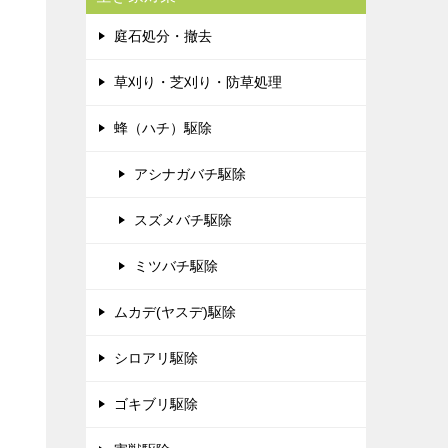
庭石処分・撤去
草刈り・芝刈り・防草処理
蜂（ハチ）駆除
アシナガバチ駆除
スズメバチ駆除
ミツバチ駆除
ムカデ(ヤスデ)駆除
シロアリ駆除
ゴキブリ駆除