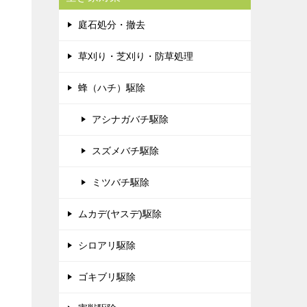
庭石処分・撤去
草刈り・芝刈り・防草処理
蜂（ハチ）駆除
アシナガバチ駆除
スズメバチ駆除
ミツバチ駆除
ムカデ(ヤスデ)駆除
シロアリ駆除
ゴキブリ駆除