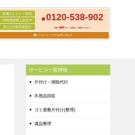
各種クレジット対応
0120-538-902
24時間夜間も対応中
安心の1億円保証付
無料
見積り
です。お気軽にご相談ください！
メールフォームでのお問い合わせ
サービス一覧情報
片付け・掃除代行
不用品回収
ゴミ屋敷片付け(整理)
遺品整理