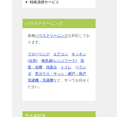
特殊清掃サービス
ハウスクリーニング
各種
ハウスクリーニング
も対応してお
ります。
フローリング
、
エアコン
、
キッチン
(台所)
、
換気扇(レンジフード)
、
浴
室・浴槽
、
洗面台
、
トイレ
、
ベラン
ダ
、
窓ガラス・サッシ・網戸・雨戸
、
洗濯機・洗濯槽
など、すべてお任せく
ださい。
空き家対策