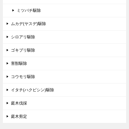
ミツバチ駆除
ムカデ(ヤスデ)駆除
シロアリ駆除
ゴキブリ駆除
害獣駆除
コウモリ駆除
イタチ(ハクビシン)駆除
庭木伐採
庭木剪定