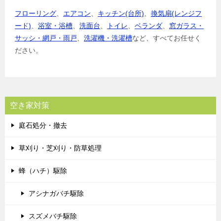
フローリング
、
エアコン
、
キッチン(台所)
、
換気扇(レンジフ
ード)
、
浴室・浴槽
、
洗面台
、
トイレ
、
ベランダ
、
窓ガラス・
サッシ・網戸・雨戸
、
洗濯機・洗濯槽
など、すべてお任せく
ださい。
空き家対策
庭石処分・撤去
草刈り・芝刈り・防草処理
蜂（ハチ）駆除
アシナガバチ駆除
スズメバチ駆除