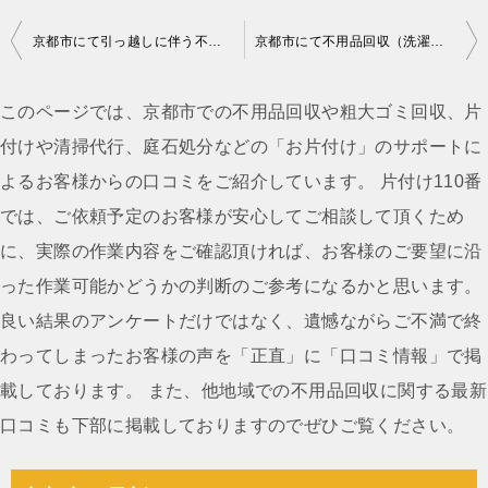
投
京都市にて引っ越しに伴う不用品回収ご依頼の匿名希望様の声
京都市にて不用品回収（洗濯機）ご依頼の匿名希望様の声
稿
ナ
このページでは、京都市での不用品回収や粗大ゴミ回収、片
ビ
付けや清掃代行、庭石処分などの「お片付け」のサポートに
ゲ
よるお客様からの口コミをご紹介しています。 片付け110番
ー
では、ご依頼予定のお客様が安心してご相談して頂くため
シ
に、実際の作業内容をご確認頂ければ、お客様のご要望に沿
ョ
った作業可能かどうかの判断のご参考になるかと思います。
ン
良い結果のアンケートだけではなく、遺憾ながらご不満で終
わってしまったお客様の声を「正直」に「口コミ情報」で掲
載しております。 また、他地域での不用品回収に関する最新
口コミも下部に掲載しておりますのでぜひご覧ください。