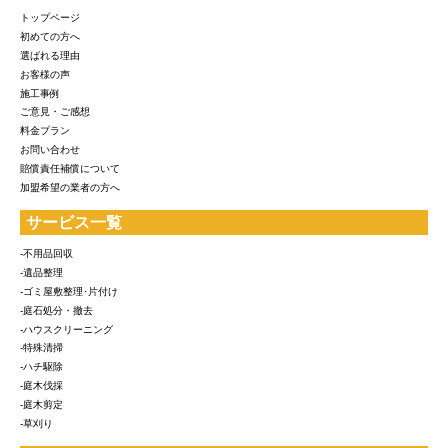
トップページ
初めての方へ
選ばれる理由
お客様の声
施工事例
ご意見・ご感想
料金プラン
お問い合わせ
賠償責任補償について
加盟希望の業者の方へ
サービス一覧
-不用品回収
-遺品整理
-ゴミ屋敷整理･片付け
-庭石処分・撤去
-ハウスクリーニング
-特殊清掃
-ハチ駆除
-庭木伐採
-庭木剪定
-草刈り