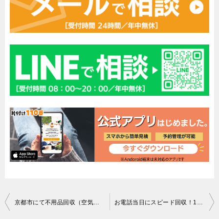
投
京都市にて不用品回収（空気清浄機、ソファー（３人用）、収納棚、自転車（大人用））ご依頼の匿名希望様の声
お電話当日にスピード回収！15分程で軽トラックいっぱいの不用品を処分できた、と喜んで頂けました！
稿