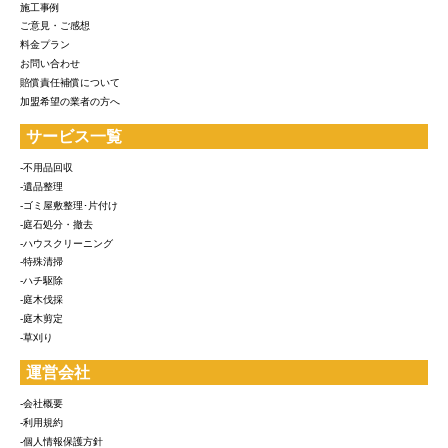
施工事例
ご意見・ご感想
料金プラン
お問い合わせ
賠償責任補償について
加盟希望の業者の方へ
サービス一覧
-不用品回収
-遺品整理
-ゴミ屋敷整理･片付け
-庭石処分・撤去
-ハウスクリーニング
-特殊清掃
-ハチ駆除
-庭木伐採
-庭木剪定
-草刈り
運営会社
-会社概要
-利用規約
-個人情報保護方針