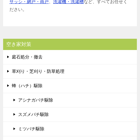
サッシ・網戸・雨戸
、
洗濯機・洗濯槽
など、すべてお任せく
ださい。
空き家対策
庭石処分・撤去
草刈り・芝刈り・防草処理
蜂（ハチ）駆除
アシナガバチ駆除
スズメバチ駆除
ミツバチ駆除