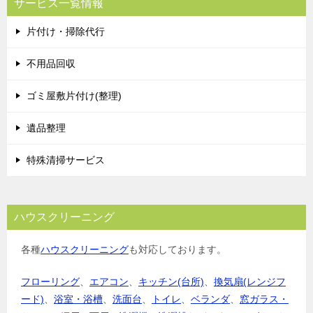
サービス一覧情報
片付け・掃除代行
不用品回収
ゴミ屋敷片付け(整理)
遺品整理
特殊清掃サービス
ハウスクリーニング
各種
ハウスクリーニング
も対応しております。
フローリング
、
エアコン
、
キッチン(台所)
、
換気扇(レンジフ
ード)
、
浴室・浴槽
、
洗面台
、
トイレ
、
ベランダ
、
窓ガラス・