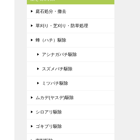
庭石処分・撤去
草刈り・芝刈り・防草処理
蜂（ハチ）駆除
アシナガバチ駆除
スズメバチ駆除
ミツバチ駆除
ムカデ(ヤスデ)駆除
シロアリ駆除
ゴキブリ駆除