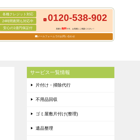
各種クレジット対応
0120-538-902
24時間夜間も対応中
安心の1億円保証付
無料
見積り
です。お気軽にご相談ください！
メールフォームでのお問い合わせ
サービス一覧情報
片付け・掃除代行
不用品回収
ゴミ屋敷片付け(整理)
遺品整理