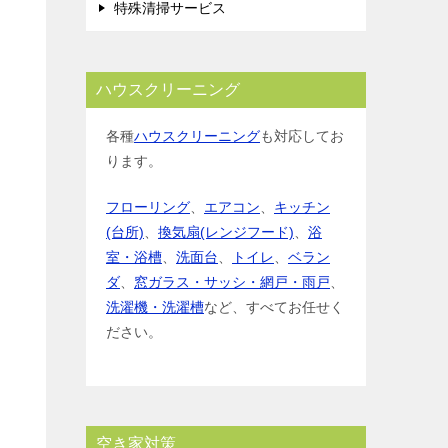
特殊清掃サービス
ハウスクリーニング
各種
ハウスクリーニング
も対応してお
ります。
フローリング
、
エアコン
、
キッチン
(台所)
、
換気扇(レンジフード)
、
浴
室・浴槽
、
洗面台
、
トイレ
、
ベラン
ダ
、
窓ガラス・サッシ・網戸・雨戸
、
洗濯機・洗濯槽
など、すべてお任せく
ださい。
空き家対策