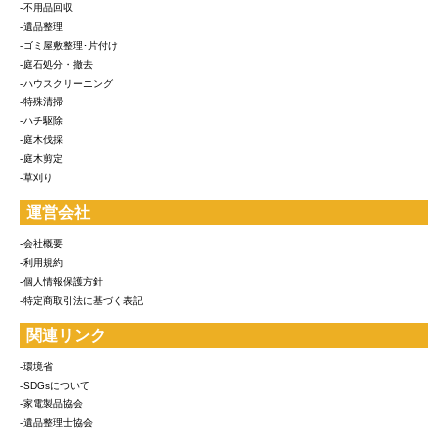
-不用品回収
-遺品整理
-ゴミ屋敷整理･片付け
-庭石処分・撤去
-ハウスクリーニング
-特殊清掃
-ハチ駆除
-庭木伐採
-庭木剪定
-草刈り
運営会社
-会社概要
-利用規約
-個人情報保護方針
-特定商取引法に基づく表記
関連リンク
-環境省
-SDGsについて
-家電製品協会
-遺品整理士協会