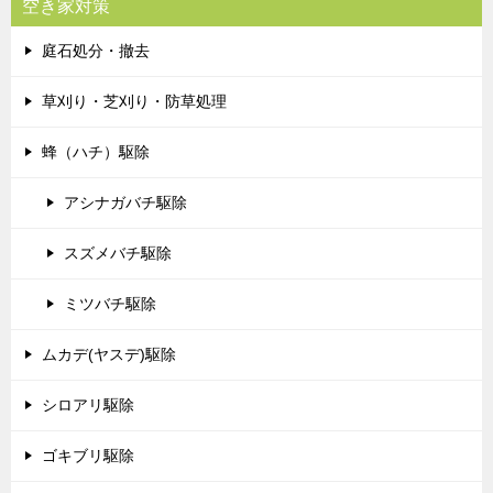
空き家対策
庭石処分・撤去
草刈り・芝刈り・防草処理
蜂（ハチ）駆除
アシナガバチ駆除
スズメバチ駆除
ミツバチ駆除
ムカデ(ヤスデ)駆除
シロアリ駆除
ゴキブリ駆除