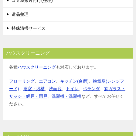
ゴミ屋敷片付け(整理)
遺品整理
特殊清掃サービス
ハウスクリーニング
各種
ハウスクリーニング
も対応しております。
フローリング
、
エアコン
、
キッチン(台所)
、
換気扇(レンジフ
ード)
、
浴室・浴槽
、
洗面台
、
トイレ
、
ベランダ
、
窓ガラス・
サッシ・網戸・雨戸
、
洗濯機・洗濯槽
など、すべてお任せく
ださい。