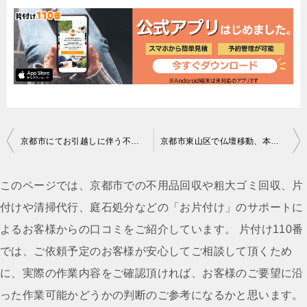
投
京都市にてお引越しに伴う不用品回収（整理タンス、食器棚、洗濯機、１７０Ｌ未満冷蔵庫）のご依頼 匿名希望様の声
京都市東山区で仏壇移動、本棚など回収の山本様の声
稿
ナ
このページでは、京都市での不用品回収や粗大ゴミ回収、片
ビ
付けや清掃代行、庭石処分などの「お片付け」のサポートに
ゲ
よるお客様からの口コミをご紹介しています。 片付け110番
ー
では、ご依頼予定のお客様が安心してご相談して頂くため
シ
に、実際の作業内容をご確認頂ければ、お客様のご要望に沿
ョ
った作業可能かどうかの判断のご参考になるかと思います。