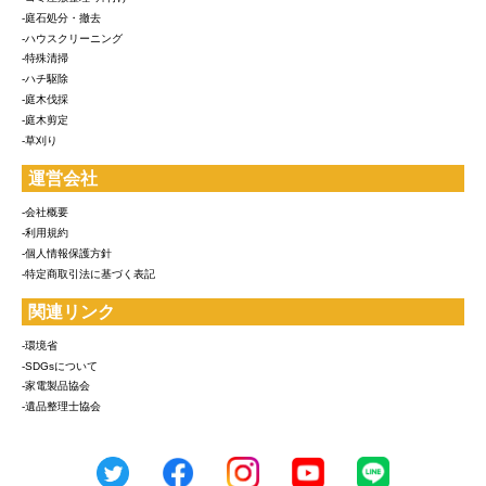
-庭石処分・撤去
-ハウスクリーニング
-特殊清掃
-ハチ駆除
-庭木伐採
-庭木剪定
-草刈り
運営会社
-会社概要
-利用規約
-個人情報保護方針
-特定商取引法に基づく表記
関連リンク
-環境省
-SDGsについて
-家電製品協会
-遺品整理士協会