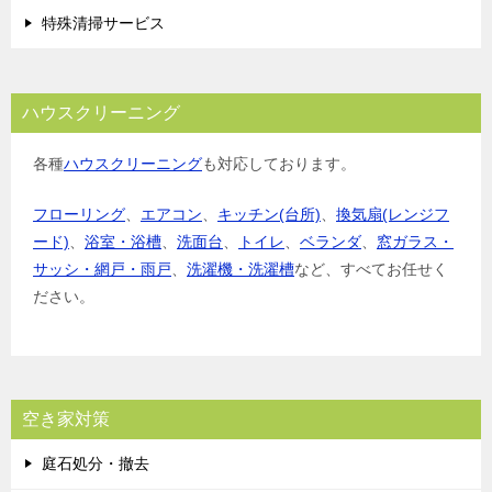
特殊清掃サービス
ハウスクリーニング
各種
ハウスクリーニング
も対応しております。
フローリング
、
エアコン
、
キッチン(台所)
、
換気扇(レンジフ
ード)
、
浴室・浴槽
、
洗面台
、
トイレ
、
ベランダ
、
窓ガラス・
サッシ・網戸・雨戸
、
洗濯機・洗濯槽
など、すべてお任せく
ださい。
空き家対策
庭石処分・撤去