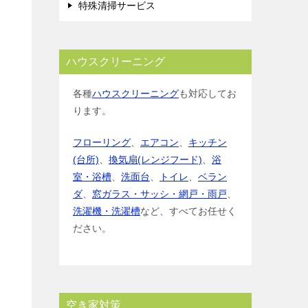
特殊清掃サービス
ハウスクリーニング
各種
ハウスクリーニング
も対応してお
ります。
フローリング
、
エアコン
、
キッチン
(台所)
、
換気扇(レンジフード)
、
浴
室・浴槽
、
洗面台
、
トイレ
、
ベラン
ダ
、
窓ガラス・サッシ・網戸・雨戸
、
洗濯機・洗濯槽
など、すべてお任せく
ださい。
空き家対策