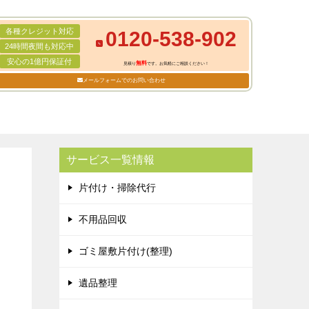
各種クレジット対応
0120-538-902
24時間夜間も対応中
安心の1億円保証付
無料
見積り
です。お気軽にご相談ください！
メールフォームでのお問い合わせ
サービス一覧情報
片付け・掃除代行
不用品回収
ゴミ屋敷片付け(整理)
遺品整理