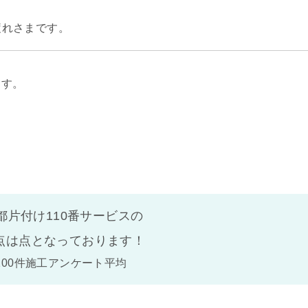
疲れさまです。
ます。
都片付け110番サービスの
点は
点となっております！
100件施工アンケート平均