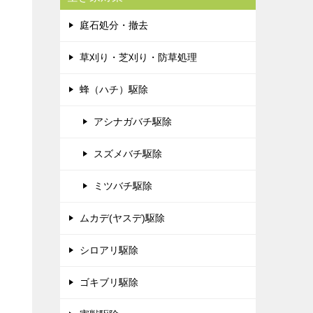
庭石処分・撤去
草刈り・芝刈り・防草処理
蜂（ハチ）駆除
アシナガバチ駆除
スズメバチ駆除
ミツバチ駆除
ムカデ(ヤスデ)駆除
シロアリ駆除
ゴキブリ駆除