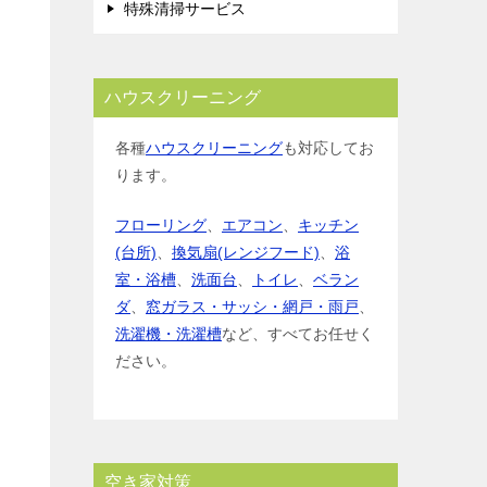
特殊清掃サービス
ハウスクリーニング
各種
ハウスクリーニング
も対応してお
ります。
フローリング
、
エアコン
、
キッチン
(台所)
、
換気扇(レンジフード)
、
浴
室・浴槽
、
洗面台
、
トイレ
、
ベラン
ダ
、
窓ガラス・サッシ・網戸・雨戸
、
洗濯機・洗濯槽
など、すべてお任せく
ださい。
空き家対策