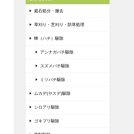
庭石処分・撤去
草刈り・芝刈り・防草処理
蜂（ハチ）駆除
アシナガバチ駆除
スズメバチ駆除
ミツバチ駆除
ムカデ(ヤスデ)駆除
シロアリ駆除
ゴキブリ駆除