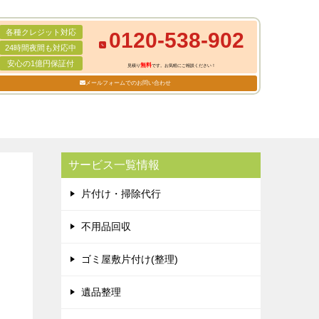
各種クレジット対応
0120-538-902
24時間夜間も対応中
安心の1億円保証付
無料
見積り
です。お気軽にご相談ください！
メールフォームでのお問い合わせ
サービス一覧情報
片付け・掃除代行
不用品回収
ゴミ屋敷片付け(整理)
遺品整理