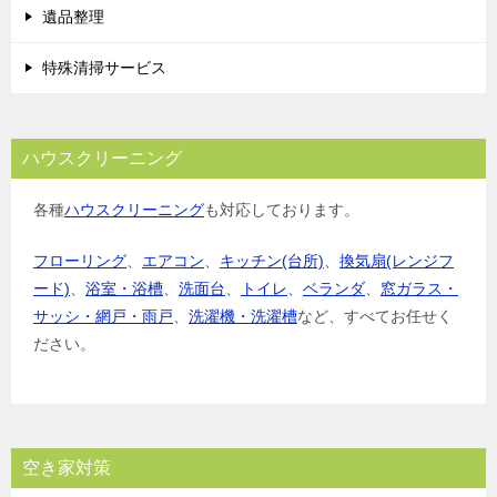
遺品整理
特殊清掃サービス
ハウスクリーニング
各種
ハウスクリーニング
も対応しております。
フローリング
、
エアコン
、
キッチン(台所)
、
換気扇(レンジフ
ード)
、
浴室・浴槽
、
洗面台
、
トイレ
、
ベランダ
、
窓ガラス・
サッシ・網戸・雨戸
、
洗濯機・洗濯槽
など、すべてお任せく
ださい。
空き家対策