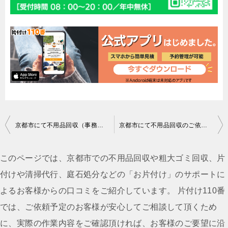
投
京都市にて不用品回収（事務机、収納棚）のご依頼 匿名希望様の声
京都市にて不用品回収のご依頼 匿名希望様の声
稿
ナ
このページでは、京都市での不用品回収や粗大ゴミ回収、片
ビ
付けや清掃代行、庭石処分などの「お片付け」のサポートに
ゲ
よるお客様からの口コミをご紹介しています。 片付け110番
ー
では、ご依頼予定のお客様が安心してご相談して頂くため
シ
に、実際の作業内容をご確認頂ければ、お客様のご要望に沿