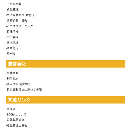
-不用品回収
-遺品整理
-ゴミ屋敷整理･片付け
-庭石処分・撤去
-ハウスクリーニング
-特殊清掃
-ハチ駆除
-庭木伐採
-庭木剪定
-草刈り
運営会社
-会社概要
-利用規約
-個人情報保護方針
-特定商取引法に基づく表記
関連リンク
-環境省
-SDGsについて
-家電製品協会
-遺品整理士協会