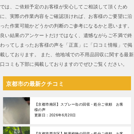
ー
では、ご依頼予定のお客様が安心してご相談して頂くため
シ
に、実際の作業内容をご確認頂ければ、お客様のご要望に沿
ョ
った作業可能かどうかの判断のご参考になるかと思います。
ン
良い結果のアンケートだけではなく、遺憾ながらご不満で終
わってしまったお客様の声を「正直」に「口コミ情報」で掲
載しております。 また、他地域での不用品回収に関する最新
口コミも下部に掲載しておりますのでぜひご覧ください。
京都市の最新クチコミ
【京都市南区】スプレー缶の回収・処分ご依頼 お客
様の声
更新日：2026年6月20日
【京都市西京区】観葉植物の回収・処分ご依頼 お客