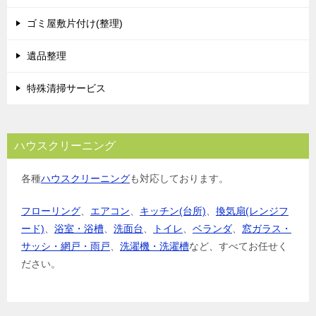
ゴミ屋敷片付け(整理)
遺品整理
特殊清掃サービス
ハウスクリーニング
各種
ハウスクリーニング
も対応しております。
フローリング
、
エアコン
、
キッチン(台所)
、
換気扇(レンジフ
ード)
、
浴室・浴槽
、
洗面台
、
トイレ
、
ベランダ
、
窓ガラス・
サッシ・網戸・雨戸
、
洗濯機・洗濯槽
など、すべてお任せく
ださい。