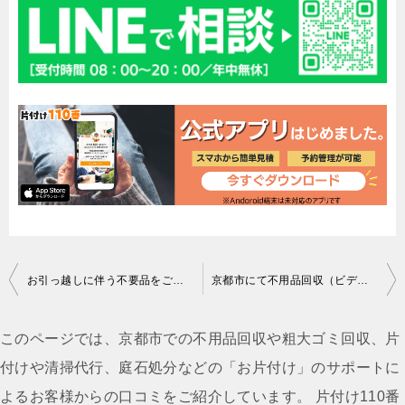
投
お引っ越しに伴う不要品をご希望の日程で回収いたしました！
京都市にて不用品回収（ビデオデッキ、プリンター、ソファー、テレビ台、家庭ゴミ分別なし、布団）ご依頼の渡邊様の声
稿
ナ
このページでは、京都市での不用品回収や粗大ゴミ回収、片
ビ
付けや清掃代行、庭石処分などの「お片付け」のサポートに
ゲ
よるお客様からの口コミをご紹介しています。 片付け110番