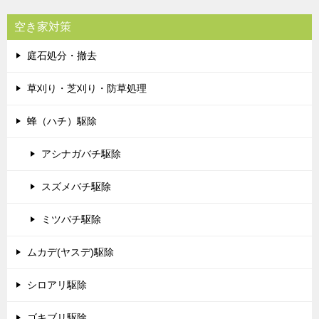
空き家対策
庭石処分・撤去
草刈り・芝刈り・防草処理
蜂（ハチ）駆除
アシナガバチ駆除
スズメバチ駆除
ミツバチ駆除
ムカデ(ヤスデ)駆除
シロアリ駆除
ゴキブリ駆除