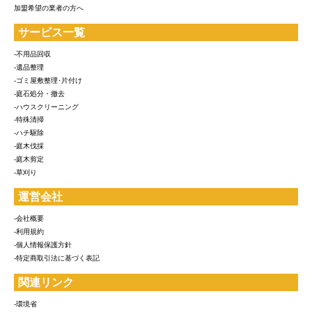
加盟希望の業者の方へ
サービス一覧
-不用品回収
-遺品整理
-ゴミ屋敷整理･片付け
-庭石処分・撤去
-ハウスクリーニング
-特殊清掃
-ハチ駆除
-庭木伐採
-庭木剪定
-草刈り
運営会社
-会社概要
-利用規約
-個人情報保護方針
-特定商取引法に基づく表記
関連リンク
-環境省