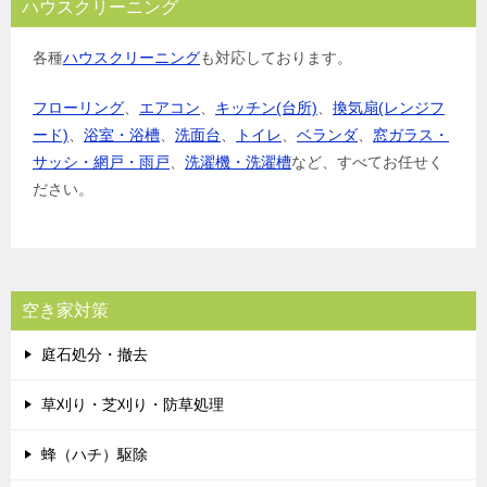
ハウスクリーニング
各種
ハウスクリーニング
も対応しております。
フローリング
、
エアコン
、
キッチン(台所)
、
換気扇(レンジフ
ード)
、
浴室・浴槽
、
洗面台
、
トイレ
、
ベランダ
、
窓ガラス・
サッシ・網戸・雨戸
、
洗濯機・洗濯槽
など、すべてお任せく
ださい。
空き家対策
庭石処分・撤去
草刈り・芝刈り・防草処理
蜂（ハチ）駆除