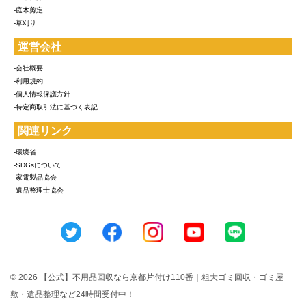
-庭木剪定
-草刈り
運営会社
-会社概要
-利用規約
-個人情報保護方針
-特定商取引法に基づく表記
関連リンク
-環境省
-SDGsについて
-家電製品協会
-遺品整理士協会
© 2026 【公式】不用品回収なら京都片付け110番｜粗大ゴミ回収・ゴミ屋
敷・遺品整理など24時間受付中！