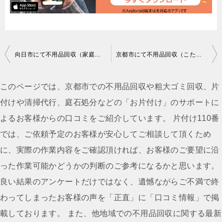
投
向日市にて不用品回収（家庭ゴミ分別なし）のご依頼 山田様の声
京都市にて不用品回収（こたつ、整理タンス、冷蔵庫）ご依頼の匿名希望様の声
稿
ナ
このページでは、京都市での不用品回収や粗大ゴミ回収、片
ビ
付けや清掃代行、庭石処分などの「お片付け」のサポートに
ゲ
よるお客様からの口コミをご紹介しています。 片付け110番
ー
では、ご依頼予定のお客様が安心してご相談して頂くため
シ
に、実際の作業内容をご確認頂ければ、お客様のご要望に沿
ョ
った作業可能かどうかの判断のご参考になるかと思います。
ン
良い結果のアンケートだけではなく、遺憾ながらご不満で終
わってしまったお客様の声を「正直」に「口コミ情報」で掲
載しております。 また、他地域での不用品回収に関する最新