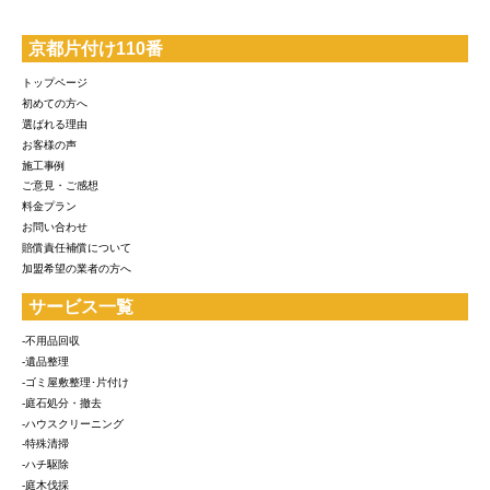
京都片付け110番
トップページ
初めての方へ
選ばれる理由
お客様の声
施工事例
ご意見・ご感想
料金プラン
お問い合わせ
賠償責任補償について
加盟希望の業者の方へ
サービス一覧
-不用品回収
-遺品整理
-ゴミ屋敷整理･片付け
-庭石処分・撤去
-ハウスクリーニング
-特殊清掃
-ハチ駆除
-庭木伐採