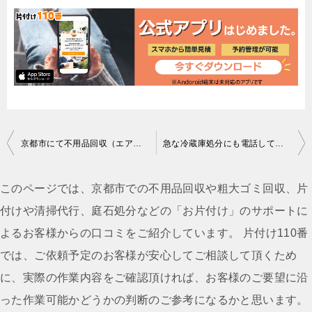
投
京都市にて不用品回収（エアコン、家庭ゴミ分別なし、テレビ）ご依頼の匿名希望様の声
急な冷蔵庫処分にも電話してすぐ回収に来てくれた！どこも予約でいっぱいだったのでほっとした、とお喜び頂けました！
稿
ナ
このページでは、京都市での不用品回収や粗大ゴミ回収、片
ビ
付けや清掃代行、庭石処分などの「お片付け」のサポートに
ゲ
よるお客様からの口コミをご紹介しています。 片付け110番
ー
では、ご依頼予定のお客様が安心してご相談して頂くため
シ
に、実際の作業内容をご確認頂ければ、お客様のご要望に沿
ョ
った作業可能かどうかの判断のご参考になるかと思います。