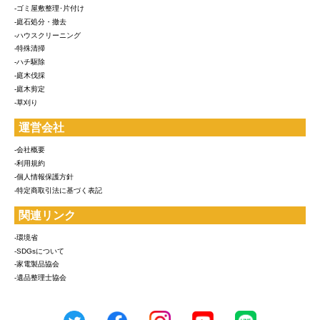
-ゴミ屋敷整理･片付け
-庭石処分・撤去
-ハウスクリーニング
-特殊清掃
-ハチ駆除
-庭木伐採
-庭木剪定
-草刈り
運営会社
-会社概要
-利用規約
-個人情報保護方針
-特定商取引法に基づく表記
関連リンク
-環境省
-SDGsについて
-家電製品協会
-遺品整理士協会