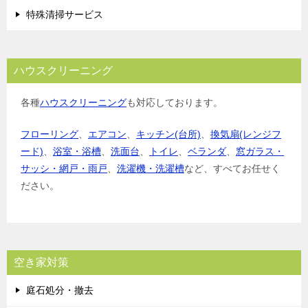
特殊清掃サービス
ハウスクリーニング
各種
ハウスクリーニング
も対応しております。
フローリング
、
エアコン
、
キッチン(台所)
、
換気扇(レンジフ
ード)
、
浴室・浴槽
、
洗面台
、
トイレ
、
ベランダ
、
窓ガラス・
サッシ・網戸・雨戸
、
洗濯機・洗濯槽
など、すべてお任せく
ださい。
空き家対策
庭石処分・撤去