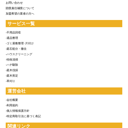
お問い合わせ
賠償責任補償について
加盟希望の業者の方へ
サービス一覧
-不用品回収
-遺品整理
-ゴミ屋敷整理･片付け
-庭石処分・撤去
-ハウスクリーニング
-特殊清掃
-ハチ駆除
-庭木伐採
-庭木剪定
-草刈り
運営会社
-会社概要
-利用規約
-個人情報保護方針
-特定商取引法に基づく表記
関連リンク