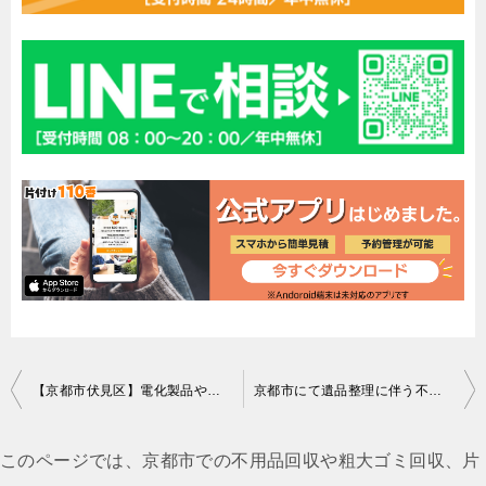
投
【京都市伏見区】電化製品や物置小屋の回収！カード決済の対応に喜んでいただけました。
京都市にて遺品整理に伴う不用品回収のご依頼 お客様の声
稿
ナ
このページでは、京都市での不用品回収や粗大ゴミ回収、片