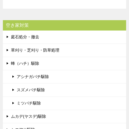
空き家対策
庭石処分・撤去
草刈り・芝刈り・防草処理
蜂（ハチ）駆除
アシナガバチ駆除
スズメバチ駆除
ミツバチ駆除
ムカデ(ヤスデ)駆除