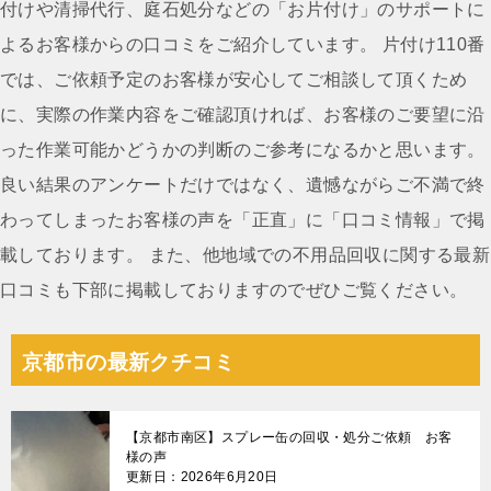
ビ
付けや清掃代行、庭石処分などの「お片付け」のサポートに
ゲ
よるお客様からの口コミをご紹介しています。 片付け110番
ー
では、ご依頼予定のお客様が安心してご相談して頂くため
シ
に、実際の作業内容をご確認頂ければ、お客様のご要望に沿
ョ
った作業可能かどうかの判断のご参考になるかと思います。
ン
良い結果のアンケートだけではなく、遺憾ながらご不満で終
わってしまったお客様の声を「正直」に「口コミ情報」で掲
載しております。 また、他地域での不用品回収に関する最新
口コミも下部に掲載しておりますのでぜひご覧ください。
京都市の最新クチコミ
【京都市南区】スプレー缶の回収・処分ご依頼 お客
様の声
更新日：2026年6月20日