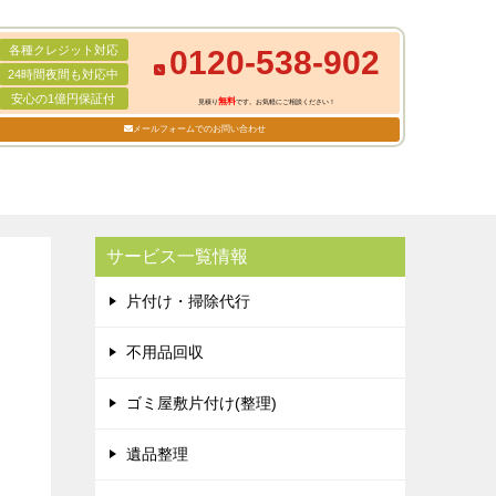
各種クレジット対応
0120-538-902
24時間夜間も対応中
安心の1億円保証付
無料
見積り
です。お気軽にご相談ください！
メールフォームでのお問い合わせ
サービス一覧情報
片付け・掃除代行
不用品回収
ゴミ屋敷片付け(整理)
遺品整理