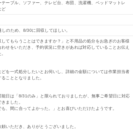
ーテーブル、ソファー、テレビ台、布団、洗濯機、ベッドマットレ
など
っ越しのため、8/30に回収してほしい。
収してもらうことはできますか？」と不用品の処分をお急ぎのお客様
合わせをいただき、予約状況に空きがあれば対応していることお伝え
た。
などを一式処分したいとお伺いし、詳細の金額については作業担当者
することとなりました。
可能日は「8/31のみ」と限られておりましたが、無事ご希望日に対応
できました。
でも、間に合ってよかった。」とお喜びいただけたようです。
依頼いただき、ありがとうございました。