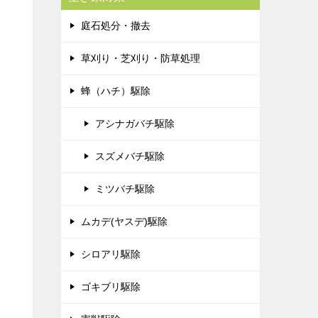
庭石処分・撤去
草刈り・芝刈り・防草処理
蜂（ハチ）駆除
アシナガバチ駆除
スズメバチ駆除
ミツバチ駆除
ムカデ(ヤスデ)駆除
シロアリ駆除
ゴキブリ駆除