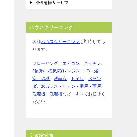
特殊清掃サービス
ハウスクリーニング
各種
ハウスクリーニング
も対応してお
ります。
フローリング
、
エアコン
、
キッチン
(台所)
、
換気扇(レンジフード)
、
浴
室・浴槽
、
洗面台
、
トイレ
、
ベラン
ダ
、
窓ガラス・サッシ・網戸・雨戸
、
洗濯機・洗濯槽
など、すべてお任せく
ださい。
空き家対策