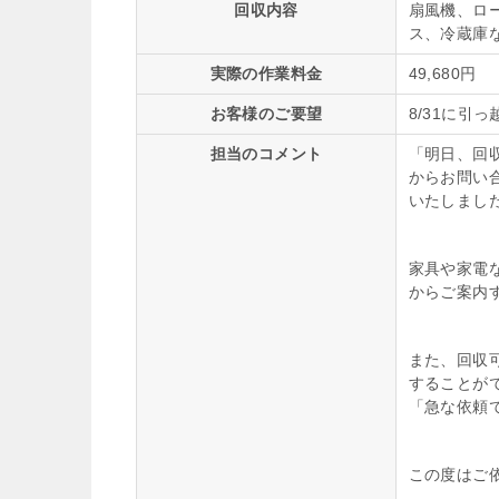
回収内容
扇風機、ロ
ス、冷蔵庫
実際の作業料金
49,680円
お客様のご要望
8/31に引
担当のコメント
「明日、回
からお問い
いたしまし
家具や家電
からご案内
また、回収
することが
「急な依頼
この度はご