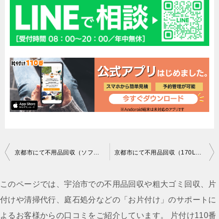
投
京都市にて不用品回収（ソファー（３人用））ご依頼の匿名希望様の声
京都市にて不用品回収（170L未満冷蔵庫）ご依頼の京栄食品(株)古谷様の声
稿
ナ
このページでは、宇治市での不用品回収や粗大ゴミ回収、片
ビ
付けや清掃代行、庭石処分などの「お片付け」のサポートに
ゲ
よるお客様からの口コミをご紹介しています。 片付け110番