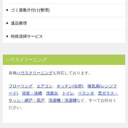
ゴミ屋敷片付け(整理)
遺品整理
特殊清掃サービス
ハウスクリーニング
各種
ハウスクリーニング
も対応しております。
フローリング
、
エアコン
、
キッチン(台所)
、
換気扇(レンジフ
ード)
、
浴室・浴槽
、
洗面台
、
トイレ
、
ベランダ
、
窓ガラス・
サッシ・網戸・雨戸
、
洗濯機・洗濯槽
など、すべてお任せく
ださい。