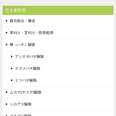
空き家対策
庭石処分・撤去
草刈り・芝刈り・防草処理
蜂（ハチ）駆除
アシナガバチ駆除
スズメバチ駆除
ミツバチ駆除
ムカデ(ヤスデ)駆除
シロアリ駆除