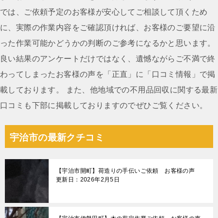
ー
では、ご依頼予定のお客様が安心してご相談して頂くため
シ
に、実際の作業内容をご確認頂ければ、お客様のご要望に沿
ョ
った作業可能かどうかの判断のご参考になるかと思います。
ン
良い結果のアンケートだけではなく、遺憾ながらご不満で終
わってしまったお客様の声を「正直」に「口コミ情報」で掲
載しております。 また、他地域での不用品回収に関する最新
口コミも下部に掲載しておりますのでぜひご覧ください。
宇治市の最新クチコミ
【宇治市開町】荷造りの手伝いご依頼 お客様の声
更新日：2026年2月5日