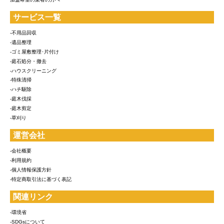
サービス一覧
-不用品回収
-遺品整理
-ゴミ屋敷整理･片付け
-庭石処分・撤去
-ハウスクリーニング
-特殊清掃
-ハチ駆除
-庭木伐採
-庭木剪定
-草刈り
運営会社
-会社概要
-利用規約
-個人情報保護方針
-特定商取引法に基づく表記
関連リンク
-環境省
-SDGsについて