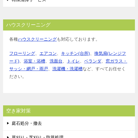
ハウスクリーニング
各種
ハウスクリーニング
も対応しております。
フローリング
、
エアコン
、
キッチン(台所)
、
換気扇(レンジフ
ード)
、
浴室・浴槽
、
洗面台
、
トイレ
、
ベランダ
、
窓ガラス・
サッシ・網戸・雨戸
、
洗濯機・洗濯槽
など、すべてお任せく
ださい。
空き家対策
庭石処分・撤去
草刈り・芝刈り・防草処理