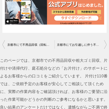
投
京都市にて不用品回収（回転イス、学習机）ご依頼の匿名希望様の声
京都市にてお引越しに伴う不用品回収のご依頼 松山様の声
稿
ナ
このページでは、京都市での不用品回収や粗大ゴミ回収、片
ビ
付けや清掃代行、庭石処分などの「お片付け」のサポートに
ゲ
よるお客様からの口コミをご紹介しています。 片付け110番
ー
では、ご依頼予定のお客様が安心してご相談して頂くため
シ
に、実際の作業内容をご確認頂ければ、お客様のご要望に沿
ョ
った作業可能かどうかの判断のご参考になるかと思います。
ン
良い結果のアンケートだけではなく、遺憾ながらご不満で終