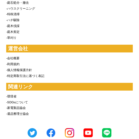
-庭石処分・撤去
-ハウスクリーニング
-特殊清掃
-ハチ駆除
-庭木伐採
-庭木剪定
-草刈り
運営会社
-会社概要
-利用規約
-個人情報保護方針
-特定商取引法に基づく表記
関連リンク
-環境省
-SDGsについて
-家電製品協会
-遺品整理士協会