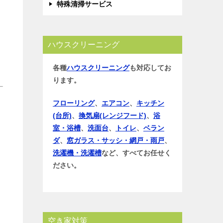
特殊清掃サービス
ハウスクリーニング
各種
ハウスクリーニング
も対応してお
ります。
フローリング
、
エアコン
、
キッチン
(台所)
、
換気扇(レンジフード)
、
浴
室・浴槽
、
洗面台
、
トイレ
、
ベラン
ダ
、
窓ガラス・サッシ・網戸・雨戸
、
洗濯機・洗濯槽
など、すべてお任せく
ださい。
空き家対策