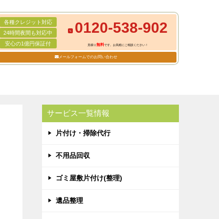
各種クレジット対応
0120-538-902
24時間夜間も対応中
安心の1億円保証付
無料
見積り
です。お気軽にご相談ください！
メールフォームでのお問い合わせ
サービス一覧情報
片付け・掃除代行
不用品回収
ゴミ屋敷片付け(整理)
遺品整理