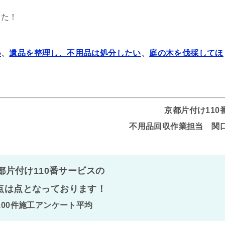
した！
い
、
遺品を整理し、不用品は処分したい
、
庭の木を伐採してほ
京都片付け110
不用品回収作業担当 関
都片付け110番サービスの
点は
点となっております！
100件施工アンケート平均