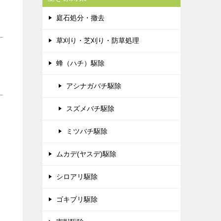
庭石処分・撤去
草刈り・芝刈り・防草処理
蜂（ハチ）駆除
アシナガバチ駆除
スズメバチ駆除
ミツバチ駆除
ムカデ(ヤスデ)駆除
シロアリ駆除
ゴキブリ駆除