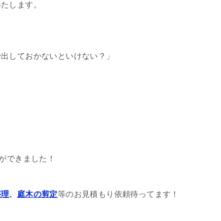
いたします。
で出しておかないといけない？」
とができました！
整理
、
庭木の剪定
等のお見積もり依頼待ってます！