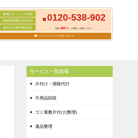
各種クレジット対応
0120-538-902
24時間夜間も対応中
安心の1億円保証付
無料
見積り
です。お気軽にご相談ください！
メールフォームでのお問い合わせ
サービス一覧情報
片付け・掃除代行
不用品回収
ゴミ屋敷片付け(整理)
遺品整理