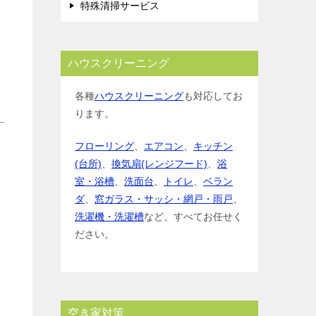
特殊清掃サービス
ハウスクリーニング
各種
ハウスクリーニング
も対応してお
ります。
フローリング
、
エアコン
、
キッチン
(台所)
、
換気扇(レンジフード)
、
浴
室・浴槽
、
洗面台
、
トイレ
、
ベラン
ダ
、
窓ガラス・サッシ・網戸・雨戸
、
洗濯機・洗濯槽
など、すべてお任せく
ださい。
空き家対策