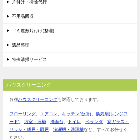
片付け・掃除代行
不用品回収
ゴミ屋敷片付け(整理)
遺品整理
特殊清掃サービス
ハウスクリーニング
各種
ハウスクリーニング
も対応しております。
フローリング
、
エアコン
、
キッチン(台所)
、
換気扇(レンジフ
ード)
、
浴室・浴槽
、
洗面台
、
トイレ
、
ベランダ
、
窓ガラス・
サッシ・網戸・雨戸
、
洗濯機・洗濯槽
など、すべてお任せく
ださい。