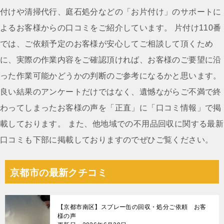
ビ
付けや清掃代行、庭石処分などの「お片付け」のサポートに
ゲ
よるお客様からの口コミをご紹介しています。 片付け110番
ー
では、ご依頼予定のお客様が安心してご相談して頂くため
シ
に、実際の作業内容をご確認頂ければ、お客様のご要望に沿
ョ
った作業可能かどうかの判断のご参考になるかと思います。
ン
良い結果のアンケートだけではなく、遺憾ながらご不満で終
わってしまったお客様の声を「正直」に「口コミ情報」で掲
載しております。 また、他地域での不用品回収に関する最新
口コミも下部に掲載しておりますのでぜひご覧ください。
京都市の最新クチコミ
【京都市南区】スプレー缶の回収・処分ご依頼 お客
様の声