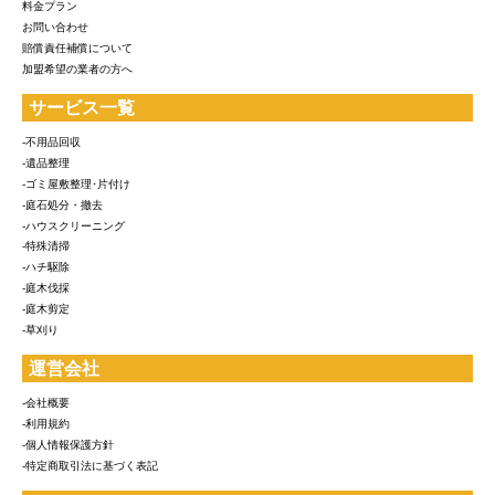
料金プラン
お問い合わせ
賠償責任補償について
加盟希望の業者の方へ
サービス一覧
-不用品回収
-遺品整理
-ゴミ屋敷整理･片付け
-庭石処分・撤去
-ハウスクリーニング
-特殊清掃
-ハチ駆除
-庭木伐採
-庭木剪定
-草刈り
運営会社
-会社概要
-利用規約
-個人情報保護方針
-特定商取引法に基づく表記