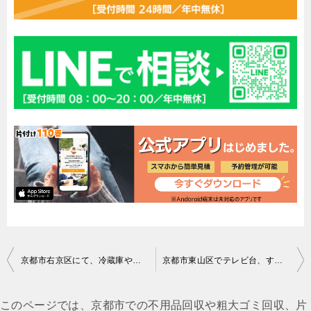
投
京都市右京区にて、冷蔵庫やタンスなどの回収 林様の声
京都市東山区でテレビ台、すのこ、テーブルの回収のご依頼 お客様の声
稿
ナ
このページでは、京都市での不用品回収や粗大ゴミ回収、片