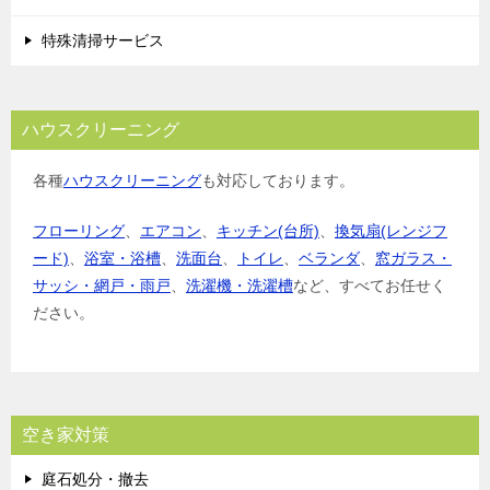
特殊清掃サービス
ハウスクリーニング
各種
ハウスクリーニング
も対応しております。
フローリング
、
エアコン
、
キッチン(台所)
、
換気扇(レンジフ
ード)
、
浴室・浴槽
、
洗面台
、
トイレ
、
ベランダ
、
窓ガラス・
サッシ・網戸・雨戸
、
洗濯機・洗濯槽
など、すべてお任せく
ださい。
空き家対策
庭石処分・撤去