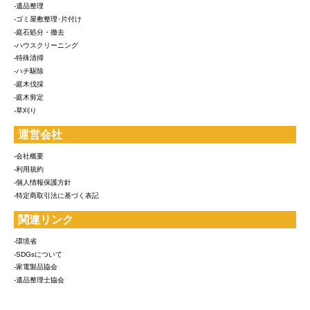
-遺品整理
-ゴミ屋敷整理･片付け
-庭石処分・撤去
-ハウスクリーニング
-特殊清掃
-ハチ駆除
-庭木伐採
-庭木剪定
-草刈り
運営会社
-会社概要
-利用規約
-個人情報保護方針
-特定商取引法に基づく表記
関連リンク
-環境省
-SDGsについて
-家電製品協会
-遺品整理士協会