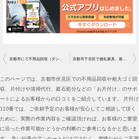
投
京都市にて不用品回収（ダンボール、１７０Ｌ未満冷蔵庫）のご依頼 匿名希望様の声
京都市下京区で婚礼家具、座椅子など回収のお客様の声
稿
ナ
このページでは、京都市伏見区での不用品回収や粗大ゴミ回
ビ
収、片付けや清掃代行、庭石処分などの「お片付け」のサポ
ゲ
ートによるお客様からの口コミをご紹介しています。 片付け
ー
110番では、ご依頼予定のお客様が安心してご相談して頂く
シ
ために、実際の作業内容をご確認頂ければ、お客様のご要望
ョ
に沿った作業可能かどうかの判断のご参考になるかと思いま
ン
す。 良い結果のアンケートだけではなく、遺憾ながらご不満