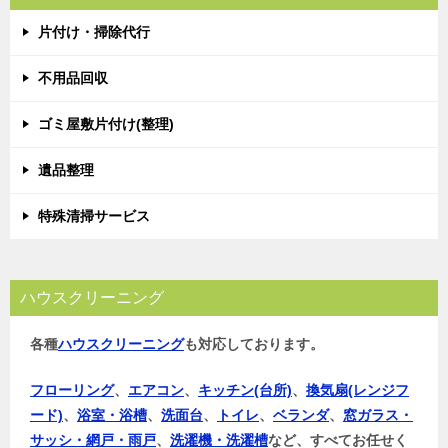
片付け・掃除代行
不用品回収
ゴミ屋敷片付け(整理)
遺品整理
特殊清掃サービス
ハウスクリーニング
各種
ハウスクリーニング
も対応しております。
フローリング
、
エアコン
、
キッチン(台所)
、
換気扇(レンジフ
ード)
、
浴室・浴槽
、
洗面台
、
トイレ
、
ベランダ
、
窓ガラス・
サッシ・網戸・雨戸
、
洗濯機・洗濯槽
など、すべてお任せく