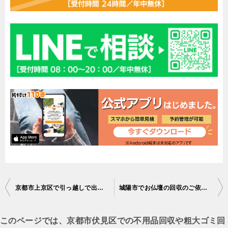
投
京都市上京区で引っ越しで出た不要家財の回収のご依頼 お客様の声
城陽市でお仏壇の回収のご依頼 お客様の声
稿
ナ
このページでは、京都市伏見区での不用品回収や粗大ゴミ回