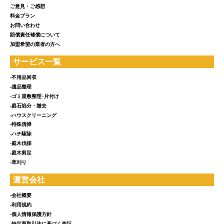
ご意見・ご感想
料金プラン
お問い合わせ
賠償責任補償について
加盟希望の業者の方へ
サービス一覧
-不用品回収
-遺品整理
-ゴミ屋敷整理･片付け
-庭石処分・撤去
-ハウスクリーニング
-特殊清掃
-ハチ駆除
-庭木伐採
-庭木剪定
-草刈り
運営会社
-会社概要
-利用規約
-個人情報保護方針
-特定商取引法に基づく表記