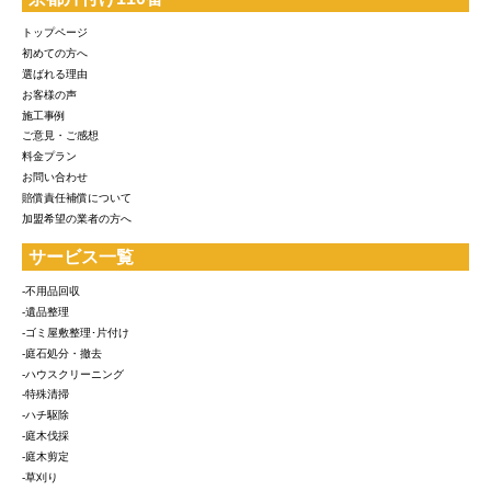
トップページ
初めての方へ
選ばれる理由
お客様の声
施工事例
ご意見・ご感想
料金プラン
お問い合わせ
賠償責任補償について
加盟希望の業者の方へ
サービス一覧
-不用品回収
-遺品整理
-ゴミ屋敷整理･片付け
-庭石処分・撤去
-ハウスクリーニング
-特殊清掃
-ハチ駆除
-庭木伐採
-庭木剪定
-草刈り