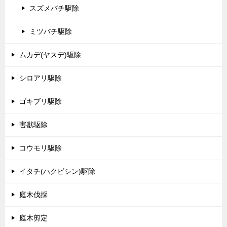
スズメバチ駆除
ミツバチ駆除
ムカデ(ヤスデ)駆除
シロアリ駆除
ゴキブリ駆除
害獣駆除
コウモリ駆除
イタチ(ハクビシン)駆除
庭木伐採
庭木剪定