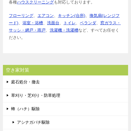
各種
ハウスクリーニング
も対応しております。
フローリング
、
エアコン
、
キッチン(台所)
、
換気扇(レンジフ
ード)
、
浴室・浴槽
、
洗面台
、
トイレ
、
ベランダ
、
窓ガラス・
サッシ・網戸・雨戸
、
洗濯機・洗濯槽
など、すべてお任せく
ださい。
空き家対策
庭石処分・撤去
草刈り・芝刈り・防草処理
蜂（ハチ）駆除
アシナガバチ駆除