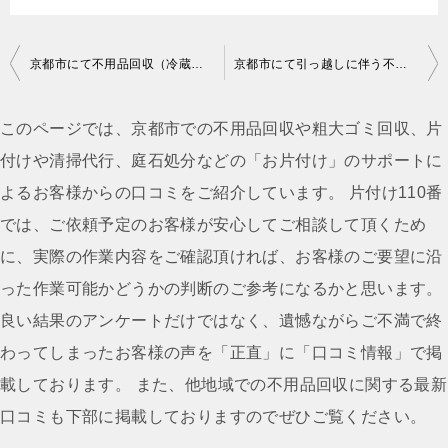
投
京都市にて不用品回収（冷蔵庫）ご依頼の匿名希望様の声
京都市にて引っ越しに伴う不用品回収ご依頼の匿名希望様の声
稿
ナ
このページでは、京都市での不用品回収や粗大ゴミ回収、片
ビ
付けや清掃代行、庭石処分などの「お片付け」のサポートに
ゲ
よるお客様からの口コミをご紹介しています。 片付け110番
ー
では、ご依頼予定のお客様が安心してご相談して頂くため
シ
に、実際の作業内容をご確認頂ければ、お客様のご要望に沿
ョ
った作業可能かどうかの判断のご参考になるかと思います。
ン
良い結果のアンケートだけではなく、遺憾ながらご不満で終
わってしまったお客様の声を「正直」に「口コミ情報」で掲
載しております。 また、他地域での不用品回収に関する最新
口コミも下部に掲載しておりますのでぜひご覧ください。