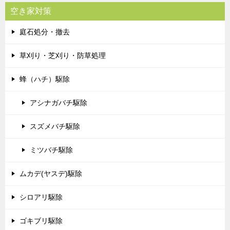
空き家対策
庭石処分・撤去
草刈り・芝刈り・防草処理
蜂（ハチ）駆除
アシナガバチ駆除
スズメバチ駆除
ミツバチ駆除
ムカデ(ヤスデ)駆除
シロアリ駆除
ゴキブリ駆除