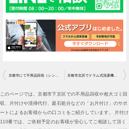
投
京都市にて不用品回収（シングルマットレス、冷蔵庫）のご依頼 匿名希望様の声
京都市北区でドラム式洗濯機回収のご依頼 お客様の声
稿
ナ
このページでは、京都市下京区での不用品回収や粗大ゴミ回
ビ
収、片付けや清掃代行、庭石処分などの「お片付け」のサポ
ゲ
ートによるお客様からの口コミをご紹介しています。 片付け
ー
110番では、ご依頼予定のお客様が安心してご相談して頂く