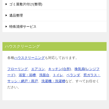
ゴミ屋敷片付け(整理)
遺品整理
特殊清掃サービス
ハウスクリーニング
各種
ハウスクリーニング
も対応しております。
フローリング
、
エアコン
、
キッチン(台所)
、
換気扇(レンジフ
ード)
、
浴室・浴槽
、
洗面台
、
トイレ
、
ベランダ
、
窓ガラス・
サッシ・網戸・雨戸
、
洗濯機・洗濯槽
など、すべてお任せく
ださい。