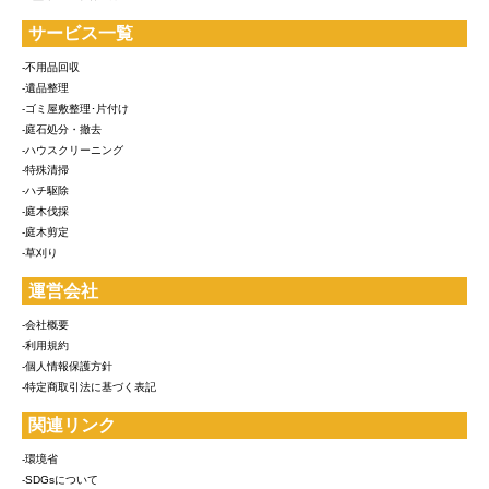
サービス一覧
-不用品回収
-遺品整理
-ゴミ屋敷整理･片付け
-庭石処分・撤去
-ハウスクリーニング
-特殊清掃
-ハチ駆除
-庭木伐採
-庭木剪定
-草刈り
運営会社
-会社概要
-利用規約
-個人情報保護方針
-特定商取引法に基づく表記
関連リンク
-環境省
-SDGsについて