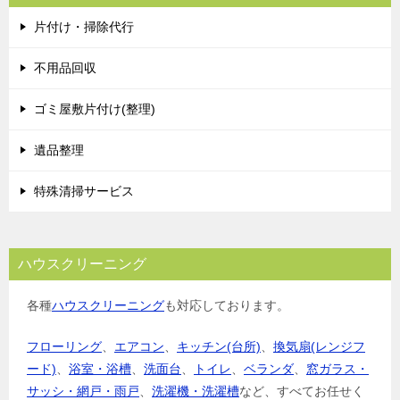
片付け・掃除代行
不用品回収
ゴミ屋敷片付け(整理)
遺品整理
特殊清掃サービス
ハウスクリーニング
各種
ハウスクリーニング
も対応しております。
フローリング
、
エアコン
、
キッチン(台所)
、
換気扇(レンジフ
ード)
、
浴室・浴槽
、
洗面台
、
トイレ
、
ベランダ
、
窓ガラス・
サッシ・網戸・雨戸
、
洗濯機・洗濯槽
など、すべてお任せく