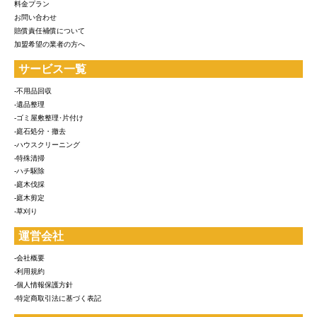
料金プラン
お問い合わせ
賠償責任補償について
加盟希望の業者の方へ
サービス一覧
-不用品回収
-遺品整理
-ゴミ屋敷整理･片付け
-庭石処分・撤去
-ハウスクリーニング
-特殊清掃
-ハチ駆除
-庭木伐採
-庭木剪定
-草刈り
運営会社
-会社概要
-利用規約
-個人情報保護方針
-特定商取引法に基づく表記