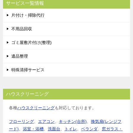
サービス一覧情報
片付け・掃除代行
不用品回収
ゴミ屋敷片付け(整理)
遺品整理
特殊清掃サービス
ハウスクリーニング
各種
ハウスクリーニング
も対応しております。
フローリング
、
エアコン
、
キッチン(台所)
、
換気扇(レンジフ
ード)
、
浴室・浴槽
、
洗面台
、
トイレ
、
ベランダ
、
窓ガラス・