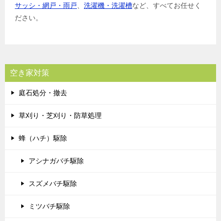
サッシ・網戸・雨戸
、
洗濯機・洗濯槽
など、すべてお任せく
ださい。
空き家対策
庭石処分・撤去
草刈り・芝刈り・防草処理
蜂（ハチ）駆除
アシナガバチ駆除
スズメバチ駆除
ミツバチ駆除