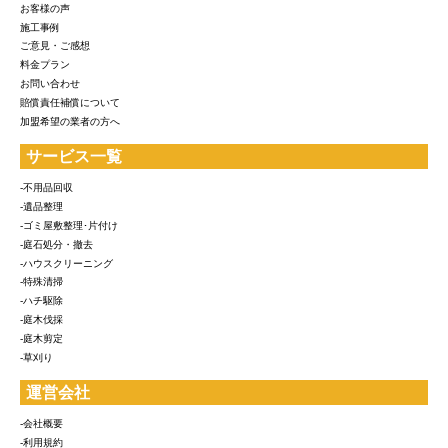
お客様の声
施工事例
ご意見・ご感想
料金プラン
お問い合わせ
賠償責任補償について
加盟希望の業者の方へ
サービス一覧
-不用品回収
-遺品整理
-ゴミ屋敷整理･片付け
-庭石処分・撤去
-ハウスクリーニング
-特殊清掃
-ハチ駆除
-庭木伐採
-庭木剪定
-草刈り
運営会社
-会社概要
-利用規約