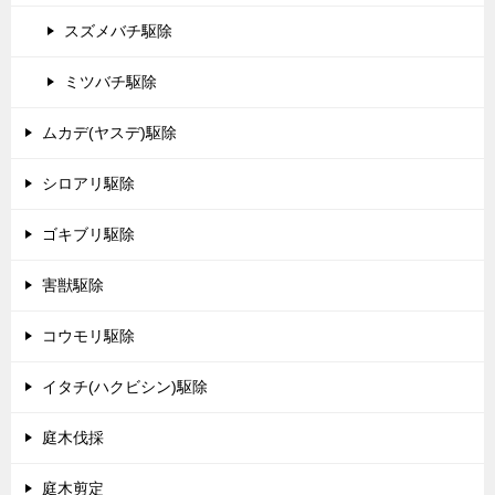
スズメバチ駆除
ミツバチ駆除
ムカデ(ヤスデ)駆除
シロアリ駆除
ゴキブリ駆除
害獣駆除
コウモリ駆除
イタチ(ハクビシン)駆除
庭木伐採
庭木剪定