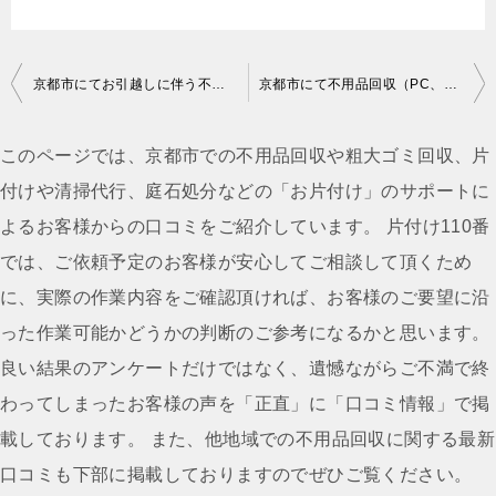
投
京都市にてお引越しに伴う不用品回収のご依頼 匿名希望様の声
京都市にて不用品回収（PC、空気清浄機）ご依頼の匿名希望様の声
稿
ナ
このページでは、京都市での不用品回収や粗大ゴミ回収、片
ビ
付けや清掃代行、庭石処分などの「お片付け」のサポートに
ゲ
よるお客様からの口コミをご紹介しています。 片付け110番
ー
では、ご依頼予定のお客様が安心してご相談して頂くため
シ
に、実際の作業内容をご確認頂ければ、お客様のご要望に沿
ョ
った作業可能かどうかの判断のご参考になるかと思います。
ン
良い結果のアンケートだけではなく、遺憾ながらご不満で終
わってしまったお客様の声を「正直」に「口コミ情報」で掲
載しております。 また、他地域での不用品回収に関する最新
口コミも下部に掲載しておりますのでぜひご覧ください。