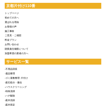
京都片付け110番
トップページ
初めての方へ
選ばれる理由
お客様の声
施工事例
ご意見・ご感想
料金プラン
お問い合わせ
賠償責任補償について
加盟希望の業者の方へ
サービス一覧
-不用品回収
-遺品整理
-ゴミ屋敷整理･片付け
-庭石処分・撤去
-ハウスクリーニング
-特殊清掃
-ハチ駆除
-庭木伐採
-庭木剪定