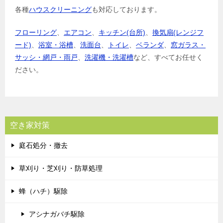
各種
ハウスクリーニング
も対応しております。
フローリング
、
エアコン
、
キッチン(台所)
、
換気扇(レンジフ
ード)
、
浴室・浴槽
、
洗面台
、
トイレ
、
ベランダ
、
窓ガラス・
サッシ・網戸・雨戸
、
洗濯機・洗濯槽
など、すべてお任せく
ださい。
空き家対策
庭石処分・撤去
草刈り・芝刈り・防草処理
蜂（ハチ）駆除
アシナガバチ駆除