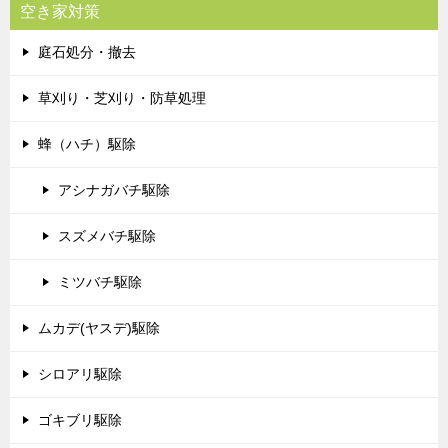
空き家対策
庭石処分・撤去
草刈り・芝刈り・防草処理
蜂（ハチ）駆除
アシナガバチ駆除
スズメバチ駆除
ミツバチ駆除
ムカデ(ヤスデ)駆除
シロアリ駆除
ゴキブリ駆除