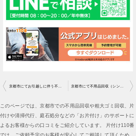
投
京都市にてお引越しに伴う不用品回収（掃除機、衣類）のご依頼 匿名希望様の声
京都市にて不用品回収（シングルマットレス、冷蔵庫）ご依頼の田中様の声
稿
ナ
このページでは、京都市での不用品回収や粗大ゴミ回収、片
ビ
付けや清掃代行、庭石処分などの「お片付け」のサポートに
ゲ
よるお客様からの口コミをご紹介しています。 片付け110番
ー
では、ご依頼予定のお客様が安心してご相談して頂くため