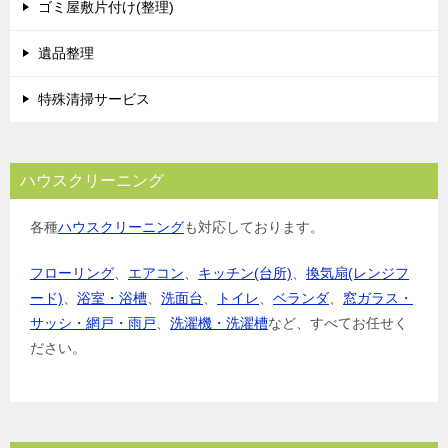
ゴミ屋敷片付け(整理)
遺品整理
特殊清掃サービス
ハウスクリーニング
各種
ハウスクリーニング
も対応しております。
フローリング
、
エアコン
、
キッチン(台所)
、
換気扇(レンジフ
ード)
、
浴室・浴槽
、
洗面台
、
トイレ
、
ベランダ
、
窓ガラス・
サッシ・網戸・雨戸
、
洗濯機・洗濯槽
など、すべてお任せく
ださい。