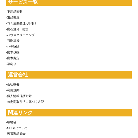
サービス一覧
-不用品回収
-遺品整理
-ゴミ屋敷整理･片付け
-庭石処分・撤去
-ハウスクリーニング
-特殊清掃
-ハチ駆除
-庭木伐採
-庭木剪定
-草刈り
運営会社
-会社概要
-利用規約
-個人情報保護方針
-特定商取引法に基づく表記
関連リンク
-環境省
-SDGsについて
-家電製品協会