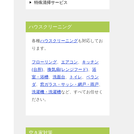
特殊清掃サービス
ハウスクリーニング
各種
ハウスクリーニング
も対応してお
ります。
フローリング
、
エアコン
、
キッチン
(台所)
、
換気扇(レンジフード)
、
浴
室・浴槽
、
洗面台
、
トイレ
、
ベラン
ダ
、
窓ガラス・サッシ・網戸・雨戸
、
洗濯機・洗濯槽
など、すべてお任せく
ださい。
空き家対策