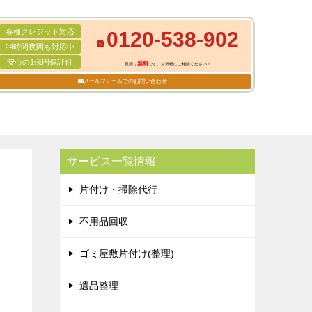
各種クレジット対応
0120-538-902
24時間夜間も対応中
安心の1億円保証付
無料
見積り
です。お気軽にご相談ください！
メールフォームでのお問い合わせ
サービス一覧情報
片付け・掃除代行
不用品回収
ゴミ屋敷片付け(整理)
遺品整理