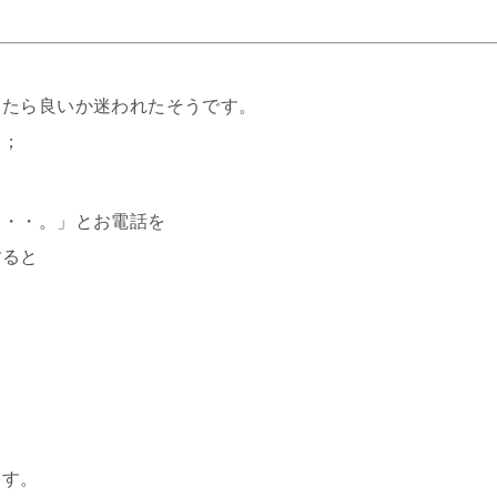
したら良いか迷われたそうです。
＾；
・・・。」とお電話を
すると
ます。