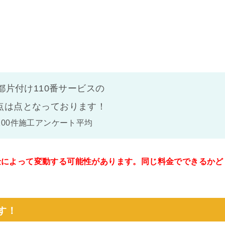
都片付け110番サービスの
点は
点となっております！
100件施工アンケート平均
金によって変動する可能性があります。同じ料金でできるかど
。
す！