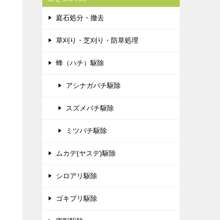
庭石処分・撤去
草刈り・芝刈り・防草処理
蜂（ハチ）駆除
アシナガバチ駆除
スズメバチ駆除
ミツバチ駆除
ムカデ(ヤスデ)駆除
シロアリ駆除
ゴキブリ駆除