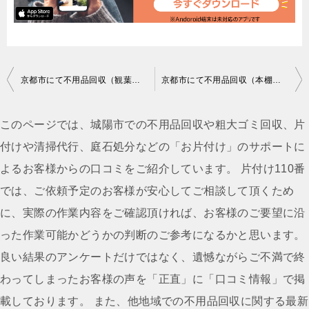
投
京都市にて不用品回収（観葉植物）ご依頼の槇野様の声
京都市にて不用品回収（本棚、カラーボックス、テレビ台）ご依頼のこにし様の声
稿
ナ
このページでは、城陽市での不用品回収や粗大ゴミ回収、片
ビ
付けや清掃代行、庭石処分などの「お片付け」のサポートに
ゲ
よるお客様からの口コミをご紹介しています。 片付け110番
ー
では、ご依頼予定のお客様が安心してご相談して頂くため
シ
に、実際の作業内容をご確認頂ければ、お客様のご要望に沿
ョ
った作業可能かどうかの判断のご参考になるかと思います。
ン
良い結果のアンケートだけではなく、遺憾ながらご不満で終
わってしまったお客様の声を「正直」に「口コミ情報」で掲
載しております。 また、他地域での不用品回収に関する最新