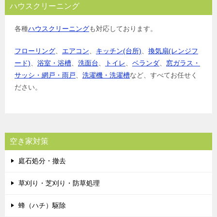
ハウスクリーニング
各種
ハウスクリーニング
も対応しております。
フローリング
、
エアコン
、
キッチン(台所)
、
換気扇(レンジフ
ード)
、
浴室・浴槽
、
洗面台
、
トイレ
、
ベランダ
、
窓ガラス・
サッシ・網戸・雨戸
、
洗濯機・洗濯槽
など、すべてお任せく
ださい。
空き家対策
庭石処分・撤去
草刈り・芝刈り・防草処理
蜂（ハチ）駆除