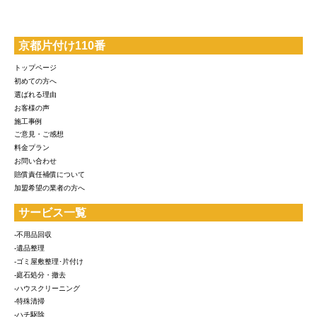
京都片付け110番
トップページ
初めての方へ
選ばれる理由
お客様の声
施工事例
ご意見・ご感想
料金プラン
お問い合わせ
賠償責任補償について
加盟希望の業者の方へ
サービス一覧
-不用品回収
-遺品整理
-ゴミ屋敷整理･片付け
-庭石処分・撤去
-ハウスクリーニング
-特殊清掃
-ハチ駆除