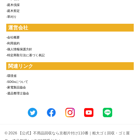
-庭木伐採
-庭木剪定
-草刈り
運営会社
-会社概要
-利用規約
-個人情報保護方針
-特定商取引法に基づく表記
関連リンク
-環境省
-SDGsについて
-家電製品協会
-遺品整理士協会
© 2026 【公式】不用品回収なら京都片付け110番｜粗大ゴミ回収・ゴミ屋