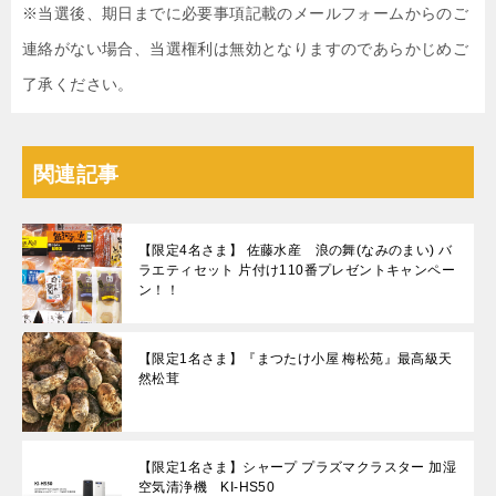
※当選後、期日までに必要事項記載のメールフォームからのご
連絡がない場合、当選権利は無効となりますのであらかじめご
了承ください。
関連記事
【限定4名さま】 佐藤水産 浪の舞(なみのまい) バ
ラエティセット 片付け110番プレゼントキャンペー
ン！！
【限定1名さま】『まつたけ小屋 梅松苑』最高級天
然松茸
【限定1名さま】シャープ プラズマクラスター 加湿
空気清浄機 KI-HS50