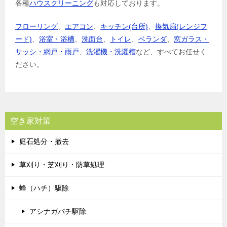
各種
ハウスクリーニング
も対応しております。
フローリング
、
エアコン
、
キッチン(台所)
、
換気扇(レンジフ
ード)
、
浴室・浴槽
、
洗面台
、
トイレ
、
ベランダ
、
窓ガラス・
サッシ・網戸・雨戸
、
洗濯機・洗濯槽
など、すべてお任せく
ださい。
空き家対策
庭石処分・撤去
草刈り・芝刈り・防草処理
蜂（ハチ）駆除
アシナガバチ駆除