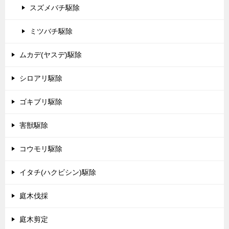
スズメバチ駆除
ミツバチ駆除
ムカデ(ヤスデ)駆除
シロアリ駆除
ゴキブリ駆除
害獣駆除
コウモリ駆除
イタチ(ハクビシン)駆除
庭木伐採
庭木剪定