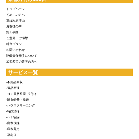
トップページ
初めての方へ
選ばれる理由
お客様の声
施工事例
ご意見・ご感想
料金プラン
お問い合わせ
賠償責任補償について
加盟希望の業者の方へ
サービス一覧
-不用品回収
-遺品整理
-ゴミ屋敷整理･片付け
-庭石処分・撤去
-ハウスクリーニング
-特殊清掃
-ハチ駆除
-庭木伐採
-庭木剪定
-草刈り