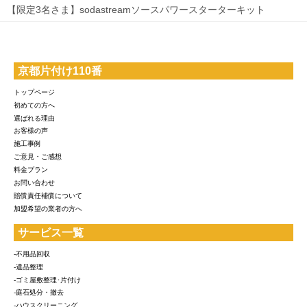
【限定3名さま】sodastreamソースパワースターターキット
京都片付け110番
トップページ
初めての方へ
選ばれる理由
お客様の声
施工事例
ご意見・ご感想
料金プラン
お問い合わせ
賠償責任補償について
加盟希望の業者の方へ
サービス一覧
-不用品回収
-遺品整理
-ゴミ屋敷整理･片付け
-庭石処分・撤去
-ハウスクリーニング