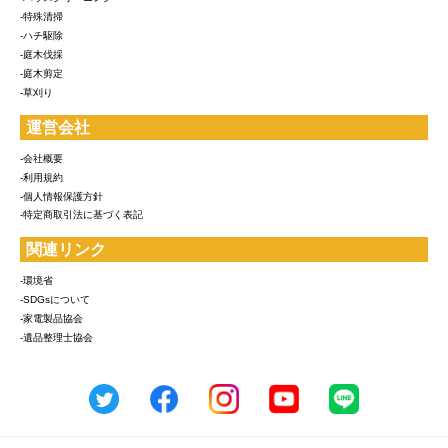
-特殊清掃
-ハチ駆除
-庭木伐採
-庭木剪定
-草刈り
運営会社
-会社概要
-利用規約
-個人情報保護方針
-特定商取引法に基づく表記
関連リンク
-環境省
-SDGsについて
-家電製品協会
-遺品整理士協会