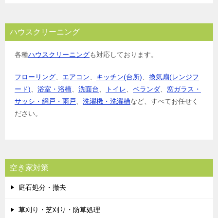
ハウスクリーニング
各種
ハウスクリーニング
も対応しております。
フローリング
、
エアコン
、
キッチン(台所)
、
換気扇(レンジフ
ード)
、
浴室・浴槽
、
洗面台
、
トイレ
、
ベランダ
、
窓ガラス・
サッシ・網戸・雨戸
、
洗濯機・洗濯槽
など、すべてお任せく
ださい。
空き家対策
庭石処分・撤去
草刈り・芝刈り・防草処理