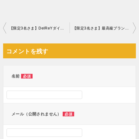
投
【限定3名さま】DelReYダイヤモンドショコラ１万円分
【限定3名さま】最高級ブランドいちご『美人姫』
稿
ナ
コメントを残す
ビ
ゲ
ー
名前
必須
シ
ョ
ン
メール（公開されません）
必須