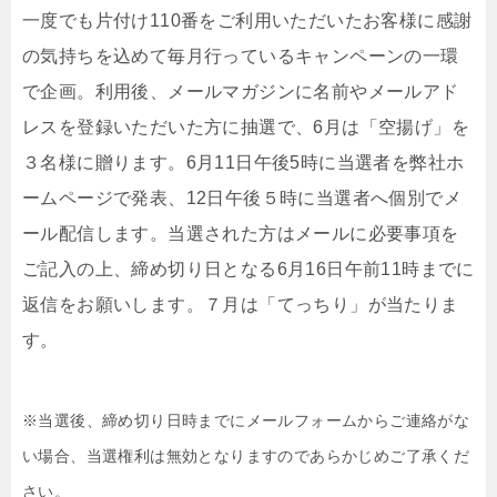
⼀度でも⽚付け110番をご利⽤いただいたお客様に感謝
の気持ちを込めて毎⽉⾏っているキャンペーンの⼀環
で企画。利⽤後、メールマガジンに名前やメールアド
レスを登録いただいた⽅に抽選で、6⽉は「空揚げ」を
３名様に贈ります。6月11⽇午後5時に当選者を弊社ホ
ームページで発表、12⽇午後５時に当選者へ個別でメ
ール配信します。当選された⽅はメールに必要事項を
ご記⼊の上、締め切り⽇となる6⽉16⽇午前11時までに
返信をお願いします。７⽉は「てっちり」が当たりま
す。
※当選後、締め切り⽇時までにメールフォームからご連絡がな
い場合、当選権利は無効となりますのであらかじめご了承くだ
さい。