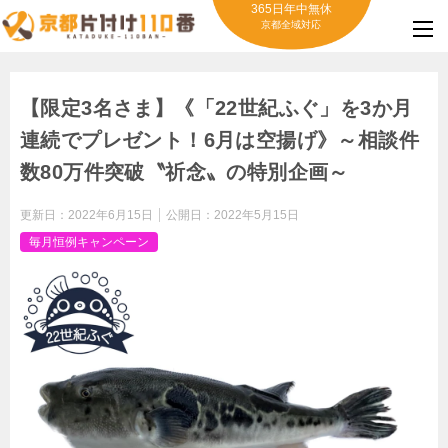
365日年中無休
京都全域対応
【限定3名さま】《「22世紀ふぐ」を3か月
連続でプレゼント！6月は空揚げ》～相談件
数80万件突破〝祈念〟の特別企画～
更新日：
2022年6月15日
公開日：
2022年5月15日
毎月恒例キャンペーン