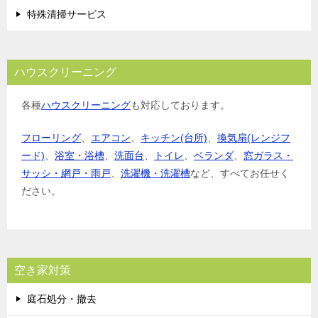
特殊清掃サービス
ハウスクリーニング
各種
ハウスクリーニング
も対応しております。
フローリング
、
エアコン
、
キッチン(台所)
、
換気扇(レンジフ
ード)
、
浴室・浴槽
、
洗面台
、
トイレ
、
ベランダ
、
窓ガラス・
サッシ・網戸・雨戸
、
洗濯機・洗濯槽
など、すべてお任せく
ださい。
空き家対策
庭石処分・撤去