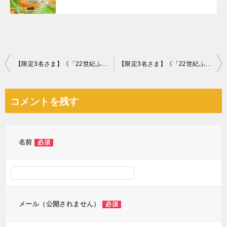
投
【限定3名さま】《「22世紀ふぐ」を3か月連続でプレゼント！5月はてっさ》～相談件数80万件突破〝祈念〟の特別企画スタート～
【限定3名さま】《「22世紀ふぐ」を3か月連続でプレゼント！7⽉はてっちり》～相談件数80万件突破〝祈念〟の特別企画～
稿
ナ
コメントを残す
ビ
ゲ
ー
名前
必須
シ
ョ
ン
メール（公開されません）
必須