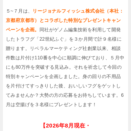
５~７月は、
リージョナルフィッシュ株式会社（本社：
京都府京都市）とコラボした特別なプレゼントキャン
ペーンを企画。
同社がゲノム編集技術を利⽤して開発
したトラフグ「22世紀ふぐ」を３か⽉間で計９名様に
贈ります。リベラルマーケティング社創業以来、相談
件数は⽚付け110番を中⼼に順調に伸びており、５⽉中
にも80万件を突破する⾒込み。それを祈念して今回の
特別キャンペーンを企画しました。⾝の回りの不⽤品
を⽚付けてすっきりした後、おいしいフグをゲットし
てみませんか？⼤勢の⽅の応募をお待ちしています。6
月は空揚げを３名様にプレゼントします！
【
2026年8月現在・