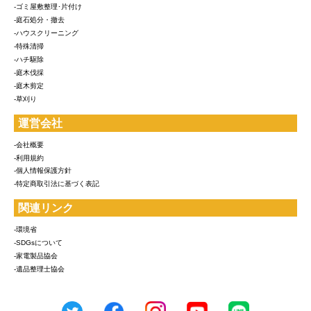
-ゴミ屋敷整理･片付け
-庭石処分・撤去
-ハウスクリーニング
-特殊清掃
-ハチ駆除
-庭木伐採
-庭木剪定
-草刈り
運営会社
-会社概要
-利用規約
-個人情報保護方針
-特定商取引法に基づく表記
関連リンク
-環境省
-SDGsについて
-家電製品協会
-遺品整理士協会