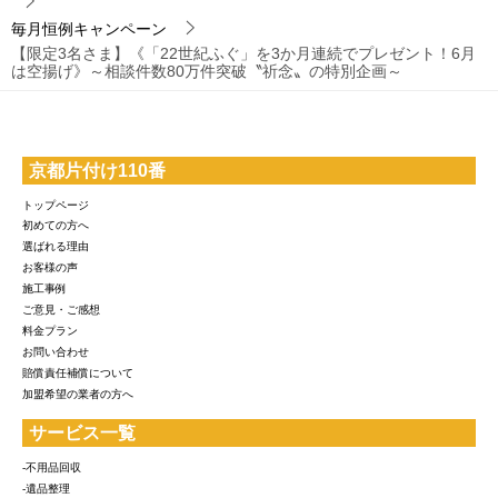
毎月恒例キャンペーン
【限定3名さま】《「22世紀ふぐ」を3か月連続でプレゼント！6月
は空揚げ》～相談件数80万件突破〝祈念〟の特別企画～
京都片付け110番
トップページ
初めての方へ
選ばれる理由
お客様の声
施工事例
ご意見・ご感想
料金プラン
お問い合わせ
賠償責任補償について
加盟希望の業者の方へ
サービス一覧
-不用品回収
-遺品整理