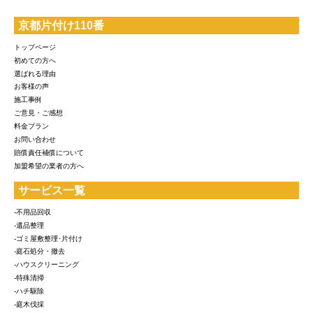
京都片付け110番
トップページ
初めての方へ
選ばれる理由
お客様の声
施工事例
ご意見・ご感想
料金プラン
お問い合わせ
賠償責任補償について
加盟希望の業者の方へ
サービス一覧
-不用品回収
-遺品整理
-ゴミ屋敷整理･片付け
-庭石処分・撤去
-ハウスクリーニング
-特殊清掃
-ハチ駆除
-庭木伐採