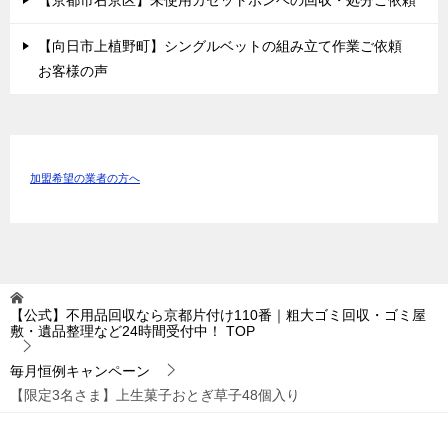
【京都市右京区】未使用カセットボンベの回収・処分ご依頼
【向日市上植野町】シングルベットの組み立て作業ご依頼
お客様の声
加盟希望の業者の方へ
【公式】不用品回収なら京都片付け110番｜粗大ゴミ回収・ゴミ屋
敷・遺品整理など24時間受付中！
TOP
毎月恒例キャンペーン
【限定3名さま】上生菓子おとぎ草子48個入り