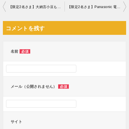
投
【限定2名さま】大納言小豆もなか10個木箱入
【限定2名さま】Panasonic 電気脱臭機 MS-DH100-K [ブラック] 脱臭ハンガー
稿
ナ
コメントを残す
ビ
ゲ
ー
名前
必須
シ
ョ
ン
メール（公開されません）
必須
サイト