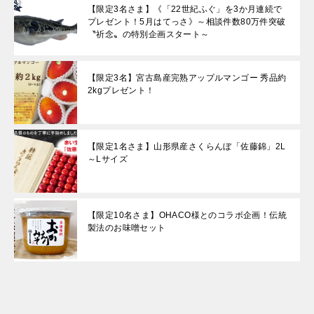
【限定3名さま】《「22世紀ふぐ」を3か月連続で
プレゼント！5月はてっさ》～相談件数80万件突破
〝祈念〟の特別企画スタート～
【限定3名】宮古島産完熟アップルマンゴー 秀品約
2kgプレゼント！
【限定1名さま】山形県産さくらんぼ「佐藤錦」2L
～Lサイズ
【限定10名さま】OHACO様とのコラボ企画！伝統
製法のお味噌セット