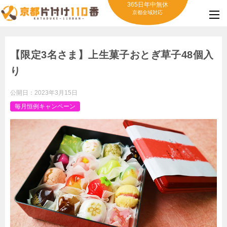
365日年中無休
京都全域対応
【限定3名さま】上生菓子おとぎ草子48個入
り
公開日：
2023年3月15日
毎月恒例キャンペーン