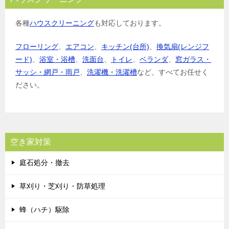
各種
ハウスクリーニング
も対応しております。
フローリング
、
エアコン
、
キッチン(台所)
、
換気扇(レンジフ
ード)
、
浴室・浴槽
、
洗面台
、
トイレ
、
ベランダ
、
窓ガラス・
サッシ・網戸・雨戸
、
洗濯機・洗濯槽
など、すべてお任せく
ださい。
空き家対策
庭石処分・撤去
草刈り・芝刈り・防草処理
蜂（ハチ）駆除