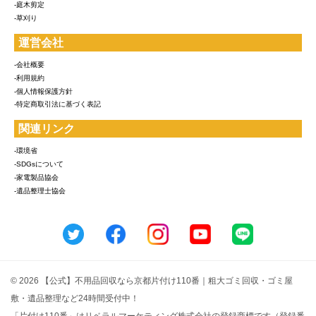
-庭木剪定
-草刈り
運営会社
-会社概要
-利用規約
-個人情報保護方針
-特定商取引法に基づく表記
関連リンク
-環境省
-SDGsについて
-家電製品協会
-遺品整理士協会
© 2026 【公式】不用品回収なら京都片付け110番｜粗大ゴミ回収・ゴミ屋
敷・遺品整理など24時間受付中！
「片付け110番」はリベラルマーケティング株式会社の登録商標です（登録番