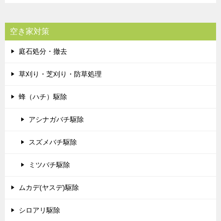
空き家対策
庭石処分・撤去
草刈り・芝刈り・防草処理
蜂（ハチ）駆除
アシナガバチ駆除
スズメバチ駆除
ミツバチ駆除
ムカデ(ヤスデ)駆除
シロアリ駆除