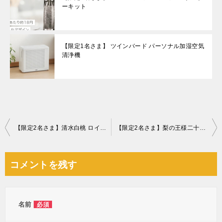
ーキット
【限定1名さま】 ツインバード パーソナル加湿空気
清浄機
投
【限定2名さま】清水白桃 ロイヤル 8～16玉 3.0kg
【限定2名さま】梨の王様二十世紀梨
稿
ナ
コメントを残す
ビ
ゲ
ー
名前
必須
シ