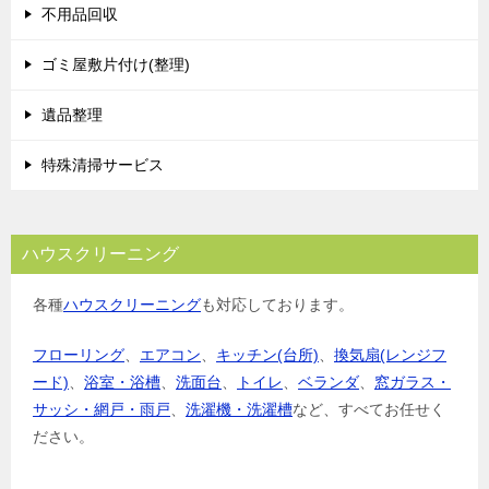
不用品回収
ゴミ屋敷片付け(整理)
遺品整理
特殊清掃サービス
ハウスクリーニング
各種
ハウスクリーニング
も対応しております。
フローリング
、
エアコン
、
キッチン(台所)
、
換気扇(レンジフ
ード)
、
浴室・浴槽
、
洗面台
、
トイレ
、
ベランダ
、
窓ガラス・
サッシ・網戸・雨戸
、
洗濯機・洗濯槽
など、すべてお任せく
ださい。