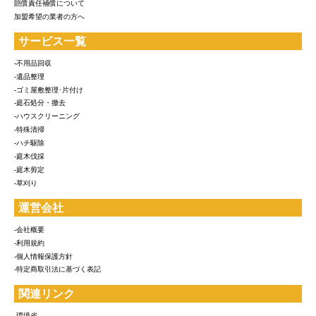
賠償責任補償について
加盟希望の業者の方へ
サービス一覧
-不用品回収
-遺品整理
-ゴミ屋敷整理･片付け
-庭石処分・撤去
-ハウスクリーニング
-特殊清掃
-ハチ駆除
-庭木伐採
-庭木剪定
-草刈り
運営会社
-会社概要
-利用規約
-個人情報保護方針
-特定商取引法に基づく表記
関連リンク
-環境省