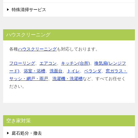
特殊清掃サービス
ハウスクリーニング
各種
ハウスクリーニング
も対応しております。
フローリング
、
エアコン
、
キッチン(台所)
、
換気扇(レンジフ
ード)
、
浴室・浴槽
、
洗面台
、
トイレ
、
ベランダ
、
窓ガラス・
サッシ・網戸・雨戸
、
洗濯機・洗濯槽
など、すべてお任せく
ださい。
空き家対策
庭石処分・撤去