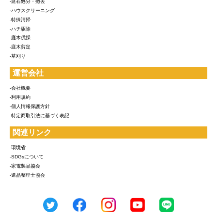
-庭石処分・撤去
-ハウスクリーニング
-特殊清掃
-ハチ駆除
-庭木伐採
-庭木剪定
-草刈り
運営会社
-会社概要
-利用規約
-個人情報保護方針
-特定商取引法に基づく表記
関連リンク
-環境省
-SDGsについて
-家電製品協会
-遺品整理士協会