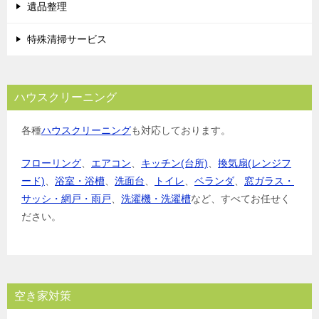
遺品整理
特殊清掃サービス
ハウスクリーニング
各種
ハウスクリーニング
も対応しております。
フローリング
、
エアコン
、
キッチン(台所)
、
換気扇(レンジフ
ード)
、
浴室・浴槽
、
洗面台
、
トイレ
、
ベランダ
、
窓ガラス・
サッシ・網戸・雨戸
、
洗濯機・洗濯槽
など、すべてお任せく
ださい。
空き家対策