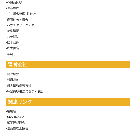
-不用品回収
-遺品整理
-ゴミ屋敷整理･片付け
-庭石処分・撤去
-ハウスクリーニング
-特殊清掃
-ハチ駆除
-庭木伐採
-庭木剪定
-草刈り
運営会社
-会社概要
-利用規約
-個人情報保護方針
-特定商取引法に基づく表記
関連リンク
-環境省
-SDGsについて
-家電製品協会
-遺品整理士協会