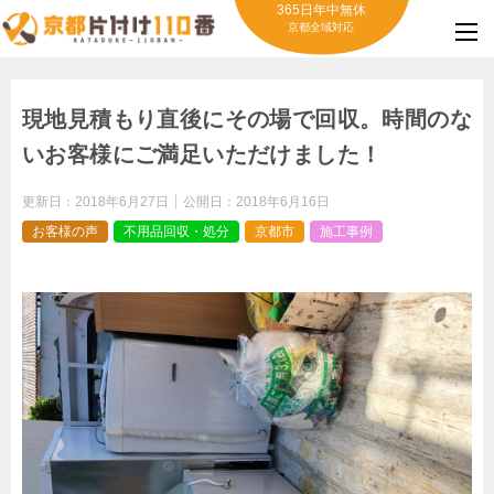
365日年中無休
京都全域対応
現地見積もり直後にその場で回収。時間のな
いお客様にご満足いただけました！
更新日：
2018年6月27日
公開日：
2018年6月16日
お客様の声
不用品回収・処分
京都市
施工事例