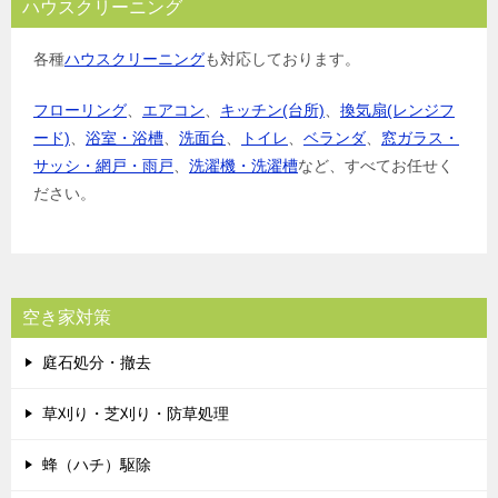
ハウスクリーニング
各種
ハウスクリーニング
も対応しております。
フローリング
、
エアコン
、
キッチン(台所)
、
換気扇(レンジフ
ード)
、
浴室・浴槽
、
洗面台
、
トイレ
、
ベランダ
、
窓ガラス・
サッシ・網戸・雨戸
、
洗濯機・洗濯槽
など、すべてお任せく
ださい。
空き家対策
庭石処分・撤去
草刈り・芝刈り・防草処理
蜂（ハチ）駆除