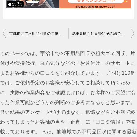
投
京都市にて不用品回収のご依頼 匿名希望様の声
現地見積もり直後にその場で回収。時間のないお客様にご満足いただけました！
稿
ナ
このページでは、宇治市での不用品回収や粗大ゴミ回収、片
ビ
付けや清掃代行、庭石処分などの「お片付け」のサポートに
ゲ
よるお客様からの口コミをご紹介しています。 片付け110番
ー
では、ご依頼予定のお客様が安心してご相談して頂くため
シ
に、実際の作業内容をご確認頂ければ、お客様のご要望に沿
ョ
った作業可能かどうかの判断のご参考になるかと思います。
ン
良い結果のアンケートだけではなく、遺憾ながらご不満で終
わってしまったお客様の声を「正直」に「口コミ情報」で掲
載しております。 また、他地域での不用品回収に関する最新