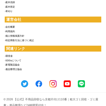
-庭木伐採
-庭木剪定
-草刈り
運営会社
-会社概要
-利用規約
-個人情報保護方針
-特定商取引法に基づく表記
関連リンク
-環境省
-SDGsについて
-家電製品協会
-遺品整理士協会
© 2026 【公式】不用品回収なら京都片付け110番｜粗大ゴミ回収・ゴミ屋
敷・遺品整理など24時間受付中！