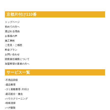
京都片付け110番
トップページ
初めての方へ
選ばれる理由
お客様の声
施工事例
ご意見・ご感想
料金プラン
お問い合わせ
賠償責任補償について
加盟希望の業者の方へ
サービス一覧
-不用品回収
-遺品整理
-ゴミ屋敷整理･片付け
-庭石処分・撤去
-ハウスクリーニング
-特殊清掃
-ハチ駆除