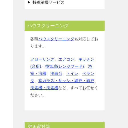
特殊清掃サービス
ハウスクリーニング
各種
ハウスクリーニング
も対応してお
ります。
フローリング
、
エアコン
、
キッチン
(台所)
、
換気扇(レンジフード)
、
浴
室・浴槽
、
洗面台
、
トイレ
、
ベラン
ダ
、
窓ガラス・サッシ・網戸・雨戸
、
洗濯機・洗濯槽
など、すべてお任せく
ださい。
空き家対策