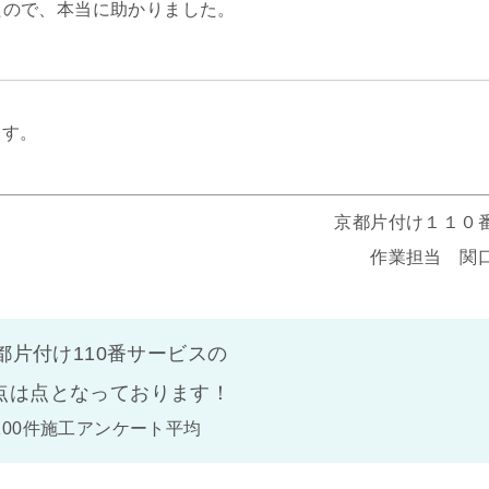
たので、本当に助かりました。
ます。
京都片付け１１０
作業担当 関
都片付け110番サービスの
点は
点となっております！
100件施工アンケート平均