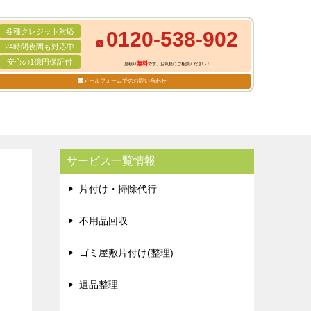
各種クレジット対応
0120-538-902
24時間夜間も対応中
安心の1億円保証付
無料
見積り
です。お気軽にご相談ください！
メールフォームでのお問い合わせ
サービス一覧情報
片付け・掃除代行
不用品回収
ゴミ屋敷片付け(整理)
遺品整理