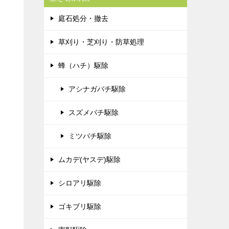
庭石処分・撤去
草刈り・芝刈り・防草処理
蜂（ハチ）駆除
アシナガバチ駆除
スズメバチ駆除
ミツバチ駆除
ムカデ(ヤスデ)駆除
シロアリ駆除
ゴキブリ駆除